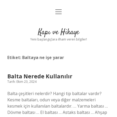
menüyü
Anasayfa
aç
Gizlilik Politikası
Kapı ve Hikaye
Yasal Uyarı
Yeni başlangıçlara ilham veren bilgiler!
Hakkımızda
Etiket:
Baltaya ne işe yarar
Balta Nerede Kullanılır
Tarih: Ekim 23, 2024
Balta çeşitleri nelerdir? Hangi tip baltalar vardır?
Kesme baltaları, odun veya diğer malzemeleri
kesmek için kullanılan baltalardır. … Yarma baltası …
Dövme baltası … El baltası … Astaks baltası … Ahşap