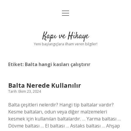
menüyü
Anasayfa
aç
Gizlilik Politikası
Kapı ve Hikaye
Yasal Uyarı
Yeni başlangıçlara ilham veren bilgiler!
Hakkımızda
Etiket:
Balta hangi kasları çalıştırır
Balta Nerede Kullanılır
Tarih: Ekim 23, 2024
Balta çeşitleri nelerdir? Hangi tip baltalar vardır?
Kesme baltaları, odun veya diğer malzemeleri
kesmek için kullanılan baltalardır. … Yarma baltası …
Dövme baltası … El baltası … Astaks baltası … Ahşap