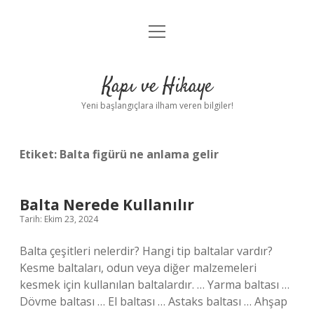
menüyü
Anasayfa
aç
Gizlilik Politikası
Kapı ve Hikaye
Yasal Uyarı
Yeni başlangıçlara ilham veren bilgiler!
Hakkımızda
Etiket:
Balta figürü ne anlama gelir
Balta Nerede Kullanılır
Tarih: Ekim 23, 2024
Balta çeşitleri nelerdir? Hangi tip baltalar vardır?
Kesme baltaları, odun veya diğer malzemeleri
kesmek için kullanılan baltalardır. … Yarma baltası …
Dövme baltası … El baltası … Astaks baltası … Ahşap