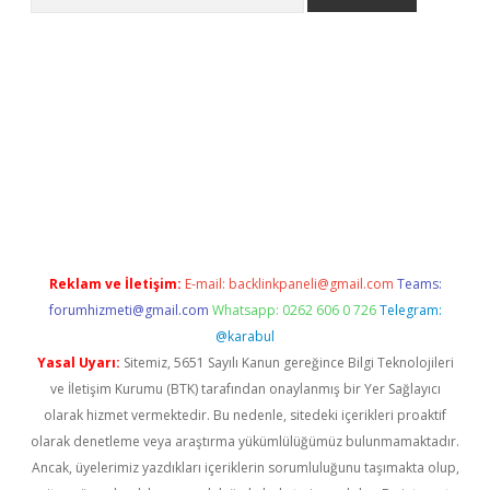
er.xyz
Reklam ve İletişim:
E-mail:
backlinkpaneli@gmail.com
Teams:
forumhizmeti@gmail.com
Whatsapp: 0262 606 0 726
Telegram:
@karabul
Yasal Uyarı:
Sitemiz, 5651 Sayılı Kanun gereğince Bilgi Teknolojileri
ve İletişim Kurumu (BTK) tarafından onaylanmış bir Yer Sağlayıcı
olarak hizmet vermektedir. Bu nedenle, sitedeki içerikleri proaktif
olarak denetleme veya araştırma yükümlülüğümüz bulunmamaktadır.
Ancak, üyelerimiz yazdıkları içeriklerin sorumluluğunu taşımakta olup,