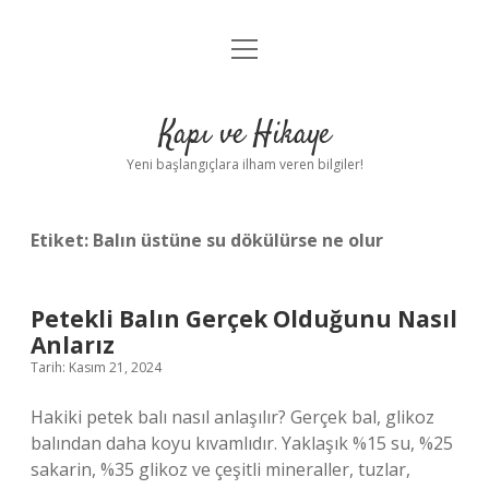
menüyü
Anasayfa
aç
Gizlilik Politikası
Kapı ve Hikaye
Yasal Uyarı
Yeni başlangıçlara ilham veren bilgiler!
Hakkımızda
Etiket:
Balın üstüne su dökülürse ne olur
Petekli Balın Gerçek Olduğunu Nasıl
Anlarız
Tarih: Kasım 21, 2024
Hakiki petek balı nasıl anlaşılır? Gerçek bal, glikoz
balından daha koyu kıvamlıdır. Yaklaşık %15 su, %25
sakarin, %35 glikoz ve çeşitli mineraller, tuzlar,