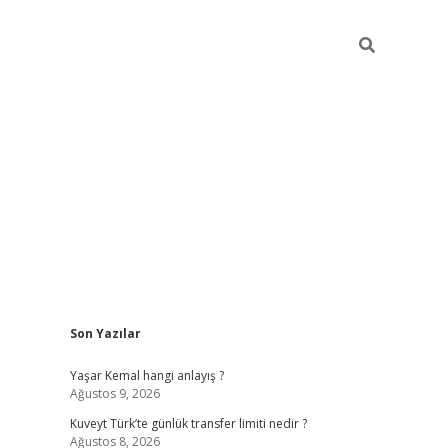
Sidebar
Son Yazılar
elexbet yeni giriş adresi
betexper.xyz
Yaşar Kemal hangi anlayış ?
Ağustos 9, 2026
Kuveyt Türk’te günlük transfer limiti nedir ?
Ağustos 8, 2026