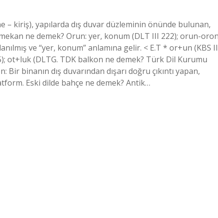
e – kiriş), yapılarda dış duvar düzleminin önünde bulunan,
de mekan ne demek? Orun: yer, konum (DLT III 222); orun-oro
nılmış ve “yer, konum” anlamına gelir. < E.T * or+un (KBS II
T 55); ot+luk (DLTG. TDK balkon ne demek? Türk Dil Kurumu
n: Bir binanın dış duvarından dışarı doğru çıkıntı yapan,
platform. Eski dilde bahçe ne demek? Antik…