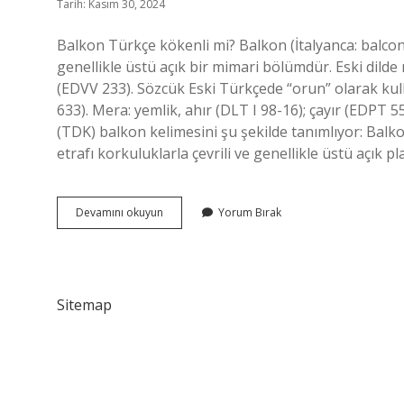
Tarih: Kasım 30, 2024
Balkon Türkçe kökenli mi? Balkon (İtalyanca: balcon
genellikle üstü açık bir mimari bölümdür. Eski dil
(EDVV 233). Sözcük Eski Türkçede “orun” olarak kulla
633). Mera: yemlik, ahır (DLT I 98-16); çayır (EDP
(TDK) balkon kelimesini şu şekilde tanımlıyor: Balko
etrafı korkuluklarla çevrili ve genellikle üstü açık 
Eski
Devamını okuyun
Yorum Bırak
Türkçede
Balkon
Ne
Demek
Sitemap