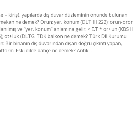
e – kiriş), yapılarda dış duvar düzleminin önünde bulunan,
de mekan ne demek? Orun: yer, konum (DLT III 222); orun-oro
nılmış ve “yer, konum” anlamına gelir. < E.T * or+un (KBS II
T 55); ot+luk (DLTG. TDK balkon ne demek? Türk Dil Kurumu
n: Bir binanın dış duvarından dışarı doğru çıkıntı yapan,
platform. Eski dilde bahçe ne demek? Antik…