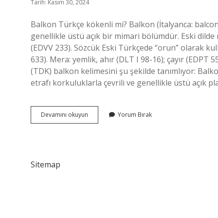
Tarih: Kasım 30, 2024
Balkon Türkçe kökenli mi? Balkon (İtalyanca: balcon
genellikle üstü açık bir mimari bölümdür. Eski dil
(EDVV 233). Sözcük Eski Türkçede “orun” olarak kulla
633). Mera: yemlik, ahır (DLT I 98-16); çayır (EDP
(TDK) balkon kelimesini şu şekilde tanımlıyor: Balko
etrafı korkuluklarla çevrili ve genellikle üstü açık 
Eski
Devamını okuyun
Yorum Bırak
Türkçede
Balkon
Ne
Demek
Sitemap