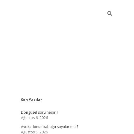
Sidebar
Son Yazılar
elexbet yeni giriş adresi
betexper.xyz
Döngüsel soru nedir ?
Ağustos 6, 2026
Avokadonun kabuğu soyulur mu ?
Ağustos 5, 2026