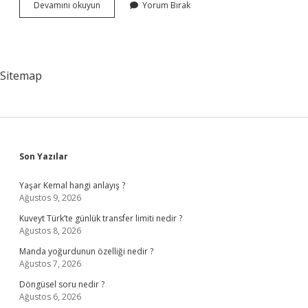
Bağlam
Devamını okuyun
Yorum Bırak
Temelli
Öğrenme
Yaklaşımının
Öğretimde
Kullanılmasının
Sitemap
Yararları
Nelerdir
Sidebar
Son Yazılar
Yaşar Kemal hangi anlayış ?
Ağustos 9, 2026
Kuveyt Türk’te günlük transfer limiti nedir ?
Ağustos 8, 2026
Manda yoğurdunun özelliği nedir ?
Ağustos 7, 2026
Döngüsel soru nedir ?
Ağustos 6, 2026