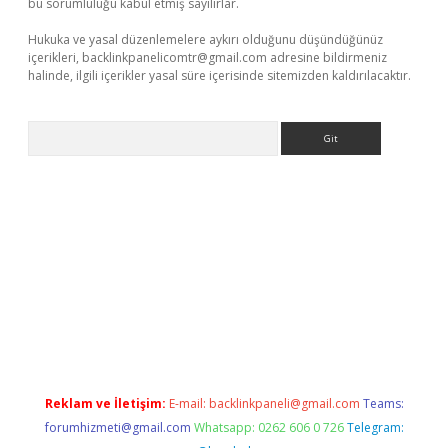
bu sorumluluğu kabul etmiş sayılırlar.
Hukuka ve yasal düzenlemelere aykırı olduğunu düşündüğünüz
içerikleri,
backlinkpanelicomtr@gmail.com
adresine bildirmeniz
halinde, ilgili içerikler yasal süre içerisinde sitemizden kaldırılacaktır.
Arama
er.xyz
Reklam ve İletişim:
E-mail:
backlinkpaneli@gmail.com
Teams:
forumhizmeti@gmail.com
Whatsapp: 0262 606 0 726
Telegram: