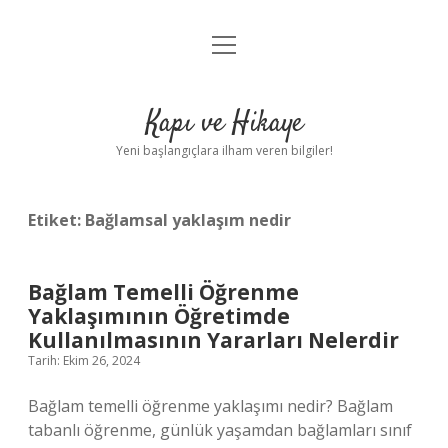
menüyü
Anasayfa
aç
Gizlilik Politikası
Kapı ve Hikaye
Yasal Uyarı
Yeni başlangıçlara ilham veren bilgiler!
Hakkımızda
Etiket:
Bağlamsal yaklaşım nedir
Bağlam Temelli Öğrenme
Yaklaşımının Öğretimde
Kullanılmasının Yararları Nelerdir
Tarih: Ekim 26, 2024
Bağlam temelli öğrenme yaklaşımı nedir? Bağlam
tabanlı öğrenme, günlük yaşamdan bağlamları sınıf