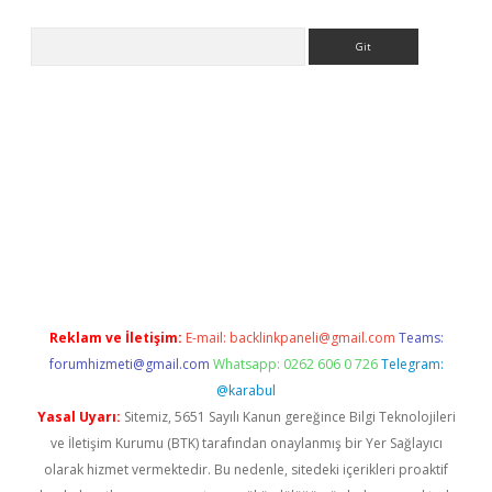
Arama
er.xyz
Reklam ve İletişim:
E-mail:
backlinkpaneli@gmail.com
Teams:
forumhizmeti@gmail.com
Whatsapp: 0262 606 0 726
Telegram:
@karabul
Yasal Uyarı:
Sitemiz, 5651 Sayılı Kanun gereğince Bilgi Teknolojileri
ve İletişim Kurumu (BTK) tarafından onaylanmış bir Yer Sağlayıcı
olarak hizmet vermektedir. Bu nedenle, sitedeki içerikleri proaktif