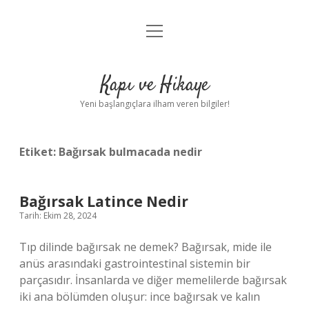
menüyü
Anasayfa
aç
Gizlilik Politikası
Kapı ve Hikaye
Yasal Uyarı
Yeni başlangıçlara ilham veren bilgiler!
Hakkımızda
Etiket:
Bağırsak bulmacada nedir
Bağırsak Latince Nedir
Tarih: Ekim 28, 2024
Tıp dilinde bağırsak ne demek? Bağırsak, mide ile
anüs arasındaki gastrointestinal sistemin bir
parçasıdır. İnsanlarda ve diğer memelilerde bağırsak
iki ana bölümden oluşur: ince bağırsak ve kalın