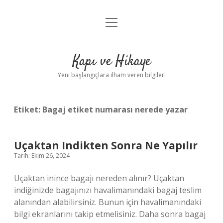
menüyü
Anasayfa
aç
Gizlilik Politikası
Kapı ve Hikaye
Yasal Uyarı
Yeni başlangıçlara ilham veren bilgiler!
Hakkımızda
Etiket:
Bagaj etiket numarası nerede yazar
Uçaktan Indikten Sonra Ne Yapılır
Tarih: Ekim 26, 2024
Uçaktan inince bagajı nereden alınır? Uçaktan
indiğinizde bagajınızı havalimanındaki bagaj teslim
alanından alabilirsiniz. Bunun için havalimanındaki
bilgi ekranlarını takip etmelisiniz. Daha sonra bagaj