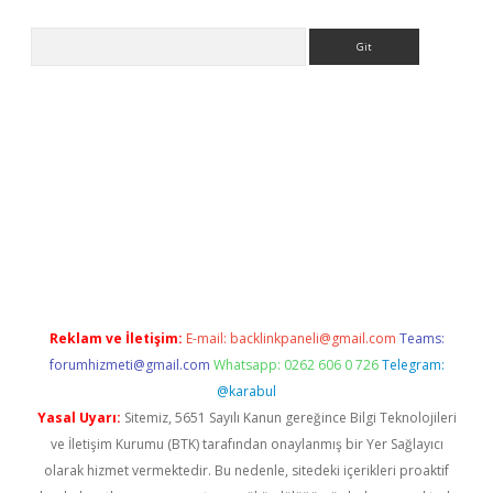
Arama
er.xyz
Reklam ve İletişim:
E-mail:
backlinkpaneli@gmail.com
Teams:
forumhizmeti@gmail.com
Whatsapp: 0262 606 0 726
Telegram:
@karabul
Yasal Uyarı:
Sitemiz, 5651 Sayılı Kanun gereğince Bilgi Teknolojileri
ve İletişim Kurumu (BTK) tarafından onaylanmış bir Yer Sağlayıcı
olarak hizmet vermektedir. Bu nedenle, sitedeki içerikleri proaktif