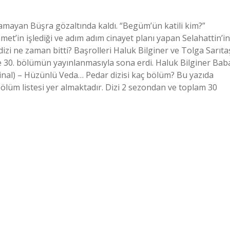
amayan Büşra gözaltında kaldı. “Begüm’ün katili kim?”
t’in işlediği ve adım adım cinayet planı yapan Selahattin’in
 dizi ne zaman bitti? Başrolleri Haluk Bilginer ve Tolga Sarıta
de 30. bölümün yayınlanmasıyla sona erdi. Haluk Bilginer Bab
inal) – Hüzünlü Veda… Pedar dizisi kaç bölüm? Bu yazıda
ölüm listesi yer almaktadır. Dizi 2 sezondan ve toplam 30