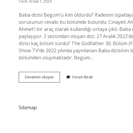
Tarih: Aralık 1, 2024
Baba dizisi Begüm’ü kim öldürdü? İfadesini ispatlay
sorusunun cevabı bu bölümde bulundu. Cinayeti Ahme
Ahmet’i bir araç olarak kullandığı ortaya çıktı. Baba
paylaşıyor. 2 sezondan oluşan dizi, 27 Aralık 2022’
dizisi kaç bölüm sürdü? The Godfather 30. Bölüm (F
Show TV’de 2022 yılında yayınlanan Baba dizisinin b
bölümden oluşmaktadır. Begüm…
Baba
Devamını okuyun
Yorum Bırak
Dizisi
Final
Ne
Oldu
Sitemap