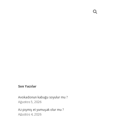
Sidebar
Son Yazılar
elexbet yeni giriş adresi
betexper.xyz
Avokadonun kabuğu soyulur mu ?
Ağustos 5, 2026
Az pişmiş et yumuşak olur mu ?
Ağustos 4, 2026