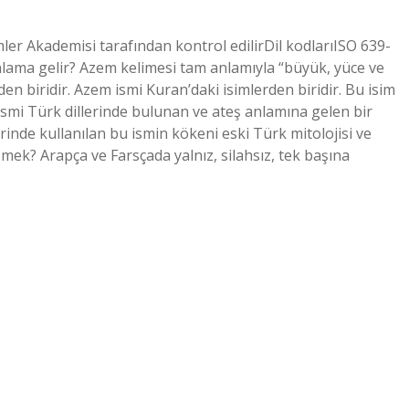
er Akademisi tarafından kontrol edilirDil kodlarıISO 639-
lama gelir? Azem kelimesi tam anlamıyla “büyük, yüce ve
en biridir. Azem ismi Kuran’daki isimlerden biridir. Bu isim
r ismi Türk dillerinde bulunan ve ateş anlamına gelen bir
inde kullanılan bu ismin kökeni eski Türk mitolojisi ve
ek? Arapça ve Farsçada yalnız, silahsız, tek başına