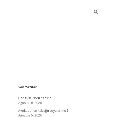
Sidebar
Son Yazılar
elexbet yeni giriş adresi
betexper.xyz
Döngüsel soru nedir ?
Ağustos 6, 2026
Avokadonun kabuğu soyulur mu ?
Ağustos 5, 2026