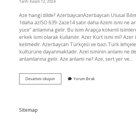
Tarih: Kasım 12, 2024
Aze hangi dilde? AzerbaycanAzerbaycan Ulusal Biliml
1daha azISO 639-2aze14 satır daha Azem ismi ne an
yüce” anlamına gelir. Bu isim Arapça kökenli isimlerd
erkek ismi olarak kullanılır. Azer Kürt ismi mi? Aze
kelimedir. Azerbaycan Türkçesi ve bazı Türk lehçeler
kültürüne dayanmaktadır. Azel isminin anlamı ne dem
anlamlarına gelir. Aze anlami ne? Aze, sert yer ve…
Aze
Devamını okuyun
Yorum Bırak
Isminin
Anlamı
Ne
Sitemap