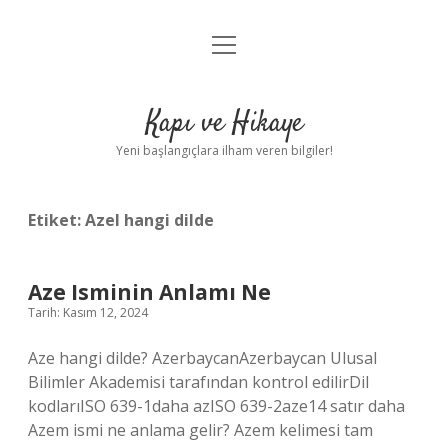
menüyü
Anasayfa
aç
Gizlilik Politikası
Kapı ve Hikaye
Yasal Uyarı
Yeni başlangıçlara ilham veren bilgiler!
Hakkımızda
Etiket:
Azel hangi dilde
Aze Isminin Anlamı Ne
Tarih: Kasım 12, 2024
Aze hangi dilde? AzerbaycanAzerbaycan Ulusal
Bilimler Akademisi tarafından kontrol edilirDil
kodlarıISO 639-1daha azISO 639-2aze14 satır daha
Azem ismi ne anlama gelir? Azem kelimesi tam