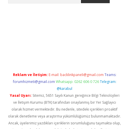
er.xyz
Reklam ve İletişim:
E-mail:
backlinkpaneli@gmail.com
Teams:
forumhizmeti@gmail.com
Whatsapp: 0262 606 0 726
Telegram:
@karabul
Yasal Uyarı:
Sitemiz, 5651 Sayılı Kanun gereğince Bilgi Teknolojileri
ve İletişim Kurumu (BTK) tarafından onaylanmış bir Yer Sağlayıcı
olarak hizmet vermektedir. Bu nedenle, sitedeki içerikleri proaktif
olarak denetleme veya araştırma yükümlülüğümüz bulunmamaktadır.
Ancak, üyelerimiz yazdıkları içeriklerin sorumluluğunu taşımakta olup,