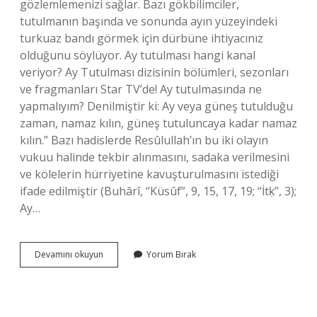
gözlemlemenizi sağlar. Bazı gökbilimciler,
tutulmanın başında ve sonunda ayın yüzeyindeki
turkuaz bandı görmek için dürbüne ihtiyacınız
olduğunu söylüyor. Ay tutulması hangi kanal
veriyor? Ay Tutulması dizisinin bölümleri, sezonları
ve fragmanları Star TV’de! Ay tutulmasında ne
yapmalıyım? Denilmiştir ki: Ay veya güneş tutulduğu
zaman, namaz kılın, güneş tutuluncaya kadar namaz
kılın.” Bazı hadislerde Resûlullah’ın bu iki olayın
vukuu halinde tekbir alınmasını, sadaka verilmesini
ve kölelerin hürriyetine kavuşturulmasını istediği
ifade edilmiştir (Buhârî, “Küsûf”, 9, 15, 17, 19; “İtḳ”, 3);
Ay…
Ay
Devamını okuyun
Yorum Bırak
Tutulması
Ne
Ile
Izlenir