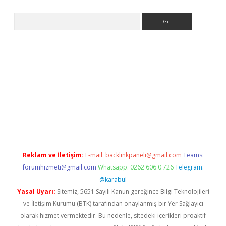
Arama
per.xyz
Reklam ve İletişim:
E-mail:
backlinkpaneli@gmail.com
Teams:
forumhizmeti@gmail.com
Whatsapp: 0262 606 0 726
Telegram:
@karabul
Yasal Uyarı:
Sitemiz, 5651 Sayılı Kanun gereğince Bilgi Teknolojileri
ve İletişim Kurumu (BTK) tarafından onaylanmış bir Yer Sağlayıcı
olarak hizmet vermektedir. Bu nedenle, sitedeki içerikleri proaktif