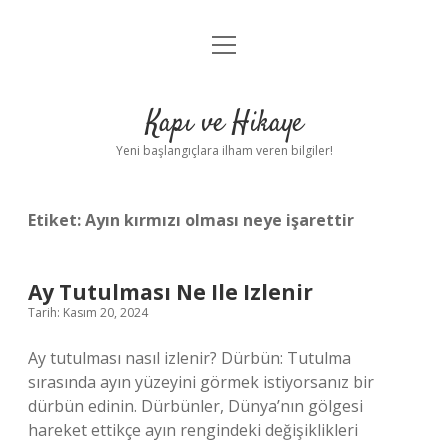
menüyü
Anasayfa
aç
Gizlilik Politikası
Kapı ve Hikaye
Yasal Uyarı
Yeni başlangıçlara ilham veren bilgiler!
Hakkımızda
Etiket:
Ayın kırmızı olması neye işarettir
Ay Tutulması Ne Ile Izlenir
Tarih: Kasım 20, 2024
Ay tutulması nasıl izlenir? Dürbün: Tutulma
sırasında ayın yüzeyini görmek istiyorsanız bir
dürbün edinin. Dürbünler, Dünya’nın gölgesi
hareket ettikçe ayın rengindeki değişiklikleri