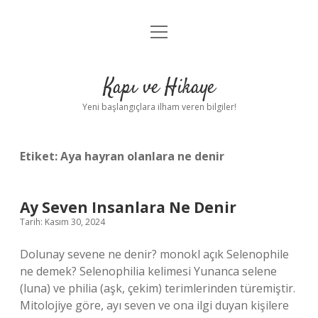
menüyü
Anasayfa
aç
Gizlilik Politikası
Kapı ve Hikaye
Yasal Uyarı
Yeni başlangıçlara ilham veren bilgiler!
Hakkımızda
Etiket:
Aya hayran olanlara ne denir
Ay Seven Insanlara Ne Denir
Tarih: Kasım 30, 2024
Dolunay sevene ne denir? monokl açık Selenophile
ne demek? Selenophilia kelimesi Yunanca selene
(luna) ve philia (aşk, çekim) terimlerinden türemiştir.
Mitolojiye göre, ayı seven ve ona ilgi duyan kişilere