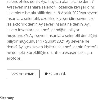
selenophiles denir. Aya hayran olanlara ne denir?
Ayı seven insanlara selenofil, özellikle kıyı şeridini
sevenlere ise aktofilik denir.19 Aralık 2020Ayı seven
insanlara selenofil, özellikle kıyı şeridini sevenlere
ise aktofilik denir. Ay sever insana ne denir? Ay’ı
seven insanlara selenofil dendiğini biliyor
muydunuz?/ Ay’ı seven insanlara selenofil dendiğini
biliyor muydunuz? 17 Şubat 2021 Ay sevene ne
denir? Ay’ı çok seven kişilere selenofil denir. Erotofili
ne demek? Sürekliliğin örüntüsü esasen bir uçta
erofobi…
Ay
Devamını okuyun
Yorum Bırak
Seven
Insanlara
Ne
Denir
Sitemap