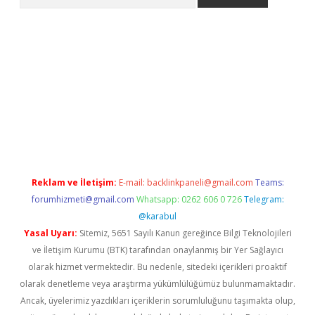
er.xyz
Reklam ve İletişim:
E-mail:
backlinkpaneli@gmail.com
Teams:
forumhizmeti@gmail.com
Whatsapp: 0262 606 0 726
Telegram:
@karabul
Yasal Uyarı:
Sitemiz, 5651 Sayılı Kanun gereğince Bilgi Teknolojileri
ve İletişim Kurumu (BTK) tarafından onaylanmış bir Yer Sağlayıcı
olarak hizmet vermektedir. Bu nedenle, sitedeki içerikleri proaktif
olarak denetleme veya araştırma yükümlülüğümüz bulunmamaktadır.
Ancak, üyelerimiz yazdıkları içeriklerin sorumluluğunu taşımakta olup,