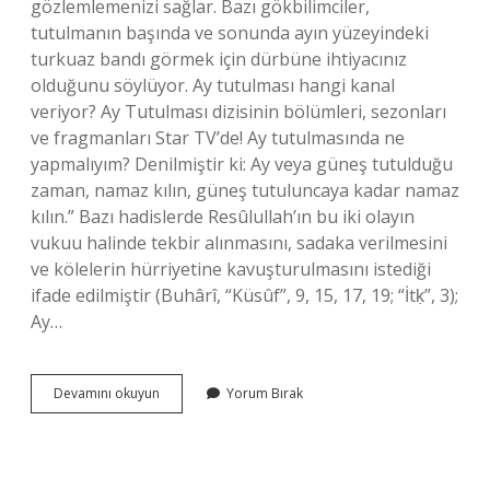
gözlemlemenizi sağlar. Bazı gökbilimciler,
tutulmanın başında ve sonunda ayın yüzeyindeki
turkuaz bandı görmek için dürbüne ihtiyacınız
olduğunu söylüyor. Ay tutulması hangi kanal
veriyor? Ay Tutulması dizisinin bölümleri, sezonları
ve fragmanları Star TV’de! Ay tutulmasında ne
yapmalıyım? Denilmiştir ki: Ay veya güneş tutulduğu
zaman, namaz kılın, güneş tutuluncaya kadar namaz
kılın.” Bazı hadislerde Resûlullah’ın bu iki olayın
vukuu halinde tekbir alınmasını, sadaka verilmesini
ve kölelerin hürriyetine kavuşturulmasını istediği
ifade edilmiştir (Buhârî, “Küsûf”, 9, 15, 17, 19; “İtḳ”, 3);
Ay…
Ay
Devamını okuyun
Yorum Bırak
Tutulması
Ne
Ile
Izlenir