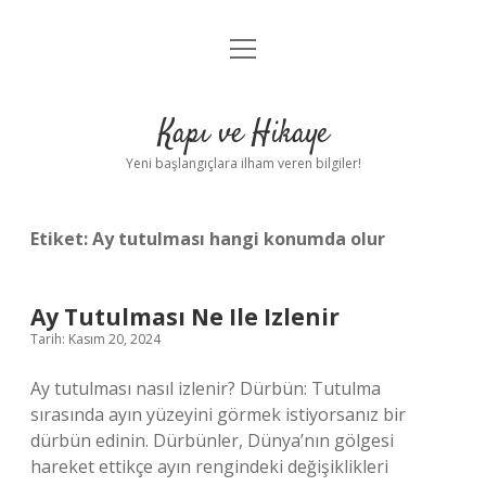
menüyü
Anasayfa
aç
Gizlilik Politikası
Kapı ve Hikaye
Yasal Uyarı
Yeni başlangıçlara ilham veren bilgiler!
Hakkımızda
Etiket:
Ay tutulması hangi konumda olur
Ay Tutulması Ne Ile Izlenir
Tarih: Kasım 20, 2024
Ay tutulması nasıl izlenir? Dürbün: Tutulma
sırasında ayın yüzeyini görmek istiyorsanız bir
dürbün edinin. Dürbünler, Dünya’nın gölgesi
hareket ettikçe ayın rengindeki değişiklikleri