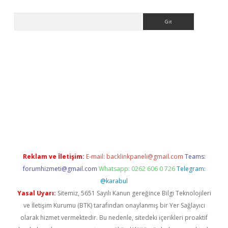
Arama
per.xyz
Reklam ve İletişim:
E-mail:
backlinkpaneli@gmail.com
Teams:
forumhizmeti@gmail.com
Whatsapp: 0262 606 0 726
Telegram:
@karabul
Yasal Uyarı:
Sitemiz, 5651 Sayılı Kanun gereğince Bilgi Teknolojileri
ve İletişim Kurumu (BTK) tarafından onaylanmış bir Yer Sağlayıcı
olarak hizmet vermektedir. Bu nedenle, sitedeki içerikleri proaktif