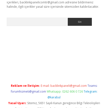
içerikleri,
backlinkpanelicomtr@gmail.com
adresine bildirmeniz
halinde, ilgili içerikler yasal süre içerisinde sitemizden kaldırılacaktır.
Arama
er.xyz
Reklam ve İletişim:
E-mail:
backlinkpaneli@gmail.com
Teams:
forumhizmeti@gmail.com
Whatsapp: 0262 606 0 726
Telegram:
@karabul
Yasal Uyarı:
Sitemiz, 5651 Sayılı Kanun gereğince Bilgi Teknolojileri