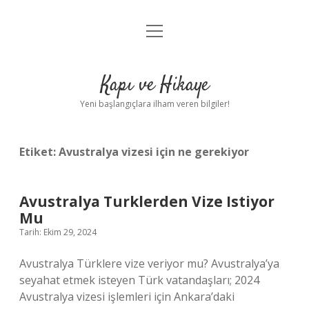
menüyü
Anasayfa
aç
Gizlilik Politikası
Kapı ve Hikaye
Yasal Uyarı
Yeni başlangıçlara ilham veren bilgiler!
Hakkımızda
Etiket:
Avustralya vizesi için ne gerekiyor
Avustralya Turklerden Vize Istiyor
Mu
Tarih: Ekim 29, 2024
Avustralya Türklere vize veriyor mu? Avustralya’ya
seyahat etmek isteyen Türk vatandaşları; 2024
Avustralya vizesi işlemleri için Ankara’daki