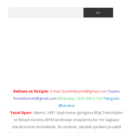
Arama
er.xyz
Reklam ve İletişim:
E-mail:
backlinkpaneli@gmail.com
Teams:
forumhizmeti@gmail.com
Whatsapp: 0262 606 0 726
Telegram:
@karabul
Yasal Uyarı:
Sitemiz, 5651 Sayılı Kanun gereğince Bilgi Teknolojileri
ve İletişim Kurumu (BTK) tarafından onaylanmış bir Yer Sağlayıcı
olarak hizmet vermektedir. Bu nedenle, sitedeki içerikleri proaktif