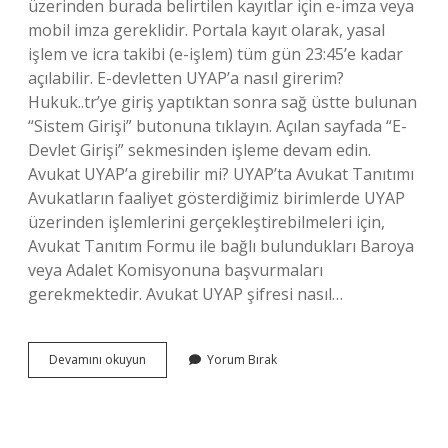
üzerinden burada belirtilen kayıtlar için e-imza veya
mobil imza gereklidir. Portala kayıt olarak, yasal
işlem ve icra takibi (e-işlem) tüm gün 23:45’e kadar
açılabilir. E-devletten UYAP’a nasıl girerim?
Hukuk..tr’ye giriş yaptıktan sonra sağ üstte bulunan
“Sistem Girişi” butonuna tıklayın. Açılan sayfada “E-
Devlet Girişi” sekmesinden işleme devam edin.
Avukat UYAP’a girebilir mi? UYAP’ta Avukat Tanıtımı
Avukatların faaliyet gösterdiğimiz birimlerde UYAP
üzerinden işlemlerini gerçekleştirebilmeleri için,
Avukat Tanıtım Formu ile bağlı bulundukları Baroya
veya Adalet Komisyonuna başvurmaları
gerekmektedir. Avukat UYAP şifresi nasıl…
E
Devamını okuyun
Yorum Bırak
Devletten
Avukat
Uyap
A