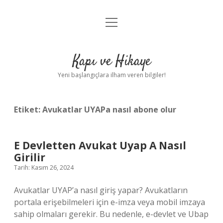
menüyü
Anasayfa
aç
Gizlilik Politikası
Kapı ve Hikaye
Yasal Uyarı
Yeni başlangıçlara ilham veren bilgiler!
Hakkımızda
Etiket:
Avukatlar UYAPa nasıl abone olur
E Devletten Avukat Uyap A Nasıl
Girilir
Tarih: Kasım 26, 2024
Avukatlar UYAP’a nasıl giriş yapar? Avukatların
portala erişebilmeleri için e-imza veya mobil imzaya
sahip olmaları gerekir. Bu nedenle, e-devlet ve Ubap