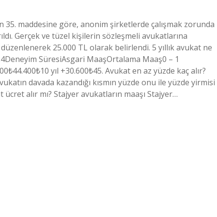
n 35. maddesine göre, anonim şirketlerde çalışmak zorunda
ıldı. Gerçek ve tüzel kişilerin sözleşmeli avukatlarına
 düzenlenerek 25.000 TL olarak belirlendi. 5 yıllık avukat ne
024Deneyim SüresiAsgari MaaşOrtalama Maaş0 – 1
100₺44.400₺10 yıl +30.600₺45. Avukat en az yüzde kaç alır?
vukatın davada kazandığı kısmın yüzde onu ile yüzde yirmisi
 ücret alır mı? Stajyer avukatların maaşı Stajyer…