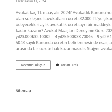
Tarih: Kasım 14, 2024
Avukat kaç TL maaş alır 2024? Avukatlık Kanunu’nu
olan sözleşmeli avukatların ücreti 32.000 TL’ye çıkar
ödeyecekleri aylık avukatlık ücreti ayrı bir maddeyle
kadar kazanır? Avukat Maaşları Deneyime Göre 2
yıl23.000₺32.100₺2 – 4 yıl25.500₺38.700₺5 – 9 yıl29.
5043 sayılı Kanunda ücretin belirlenmesinde esas, a
arasında bir ücrete hak kazanmasıdır. Stajyer avukat
Avukat
Devamını okuyun
Yorum Bırak
Kaç
Bin
Tl
Alır
Sitemap