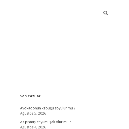
Sidebar
Son Yazılar
elexbet yeni giriş adresi
betexper.xyz
Avokadonun kabuğu soyulur mu ?
Ağustos 5, 2026
Az pişmiş et yumuşak olur mu ?
Ağustos 4, 2026