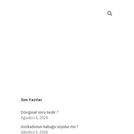
Sidebar
Son Yazılar
elexbet yeni giriş adresi
betexper.xyz
Döngüsel soru nedir ?
Ağustos 6, 2026
Avokadonun kabuğu soyulur mu ?
Ağustos 5, 2026