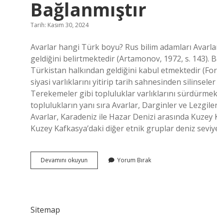
Bağlanmıştır
Tarih: Kasım 30, 2024
Avarlar hangi Türk boyu? Rus bilim adamları Avarlar
geldiğini belirtmektedir (Artamonov, 1972, s. 143). Ba
Türkistan halkından geldiğini kabul etmektedir (For
siyasi varlıklarını yitirip tarih sahnesinden silins
Terekemeler gibi topluluklar varlıklarını sürdürme
toplulukların yanı sıra Avarlar, Darginler ve Lezgile
Avarlar, Karadeniz ile Hazar Denizi arasında Kuzey 
Kuzey Kafkasya’daki diğer etnik gruplar deniz sevi
Avarların
Devamını okuyun
Yorum Bırak
Kökeni
Hangi
Türk
Boyuna
Bağlanmıştır
Sitemap