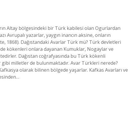
ın Altay bölgesindeki bir Türk kabilesi olan Ogurlardan
zı Avrupalı ​​yazarlar, yaygın inancın aksine, onların
te, 1868). Dağıstandaki Avarlar Türk mü? Türk devletleri
eler de kökenleri onlara dayanan Kumuklar, Nogaylar ve
ktedirler. Dağıstan coğrafyasında bu Türk kökenli
r gibi milletler de bulunmaktadır. Avar Türkleri nerede?
Kafkasya olarak bilinen bölgede yaşarlar. Kafkas Avarları ve
yesinden…