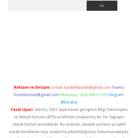
Arama
er.xyz
Reklam ve İletişim:
E-mail:
backlinkpaneli@gmail.com
Teams:
forumhizmeti@gmail.com
Whatsapp: 0262 606 0 726
Telegram:
@karabul
Yasal Uyarı:
Sitemiz, 5651 Sayılı Kanun gereğince Bilgi Teknolojileri
ve İletişim Kurumu (BTK) tarafından onaylanmış bir Yer Sağlayıcı
olarak hizmet vermektedir. Bu nedenle, sitedeki içerikleri proaktif
olarak denetleme veya araştırma yükümlülüğümüz bulunmamaktadır.