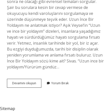
sonra ne olacağı gibi evrensel temaları sorgular.
Şair bu sorulara kesin bir cevap vermese de
okuyucuyu kendi varoluşlarını sorgulamaya ve
üzerinde düşünmeye teşvik eder. Uzun İnce Bir
Yoldayım ne anlatmak istiyor? Aşık Veysel’in “Uzun
ve ince bir yoldayım” dizeleri, insanlara yaşadığımız
hayatı ve sürdürdüğümüz hayatı sorgulama fırsatı
verir. Yetmez, insanlık tarihinde bir yol, bir iz açar.
Bu ezgiyi duyduğumuzda, tarihi bir disiplin olarak
yeniden yorumlama ve anlama fırsatı buluruz. Uzun
İnce Bir Yoldayım sözü kime ait? Sivas. “Uzun ince bir
yoldayım/Yürürüm gündüz…
Uzun
Devamını okuyun
Yorum Bırak
Ince
Bir
Yoldayım
Türküsünün
Hikayesi
Sitemap
Nedir