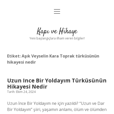
menüyü
Anasayfa
aç
Gizlilik Politikası
Kapı ve Hikaye
Yasal Uyarı
Yeni başlangıçlara ilham veren bilgiler!
Hakkımızda
Etiket:
Aşık Veyselin Kara Toprak türküsünün
hikayesi nedir
Uzun Ince Bir Yoldayım Türküsünün
Hikayesi Nedir
Tarih: Ekim 24, 2024
Uzun İnce Bir Yoldayım ne için yazıldı? “Uzun ve Dar
Bir Yoldayım” şiiri, yaşamın anlamı, ölüm ve ölümden