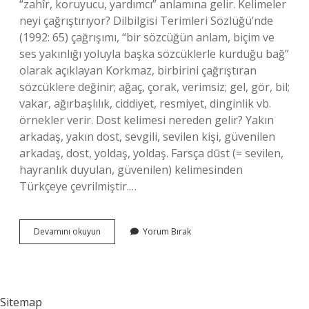
“zahîr, koruyucu, yardımcı” anlamına gelir. Kelimeler
neyi çağrıştırıyor? Dilbilgisi Terimleri Sözlüğü’nde
(1992: 65) çağrışımı, “bir sözcüğün anlam, biçim ve
ses yakınlığı yoluyla başka sözcüklerle kurduğu bağ”
olarak açıklayan Korkmaz, birbirini çağrıştıran
sözcüklere değinir; ağaç, çorak, verimsiz; gel, gör, bil;
vakar, ağırbaşlılık, ciddiyet, resmiyet, dinginlik vb.
örnekler verir. Dost kelimesi nereden gelir? Yakın
arkadaş, yakın dost, sevgili, sevilen kişi, güvenilen
arkadaş, dost, yoldaş, yoldaş. Farsça dūst (= sevilen,
hayranlık duyulan, güvenilen) kelimesinden
Türkçeye çevrilmiştir.…
Dost
Devamını okuyun
Yorum Bırak
Kelimesi
Neleri
Çağrıştırıyor
Sitemap