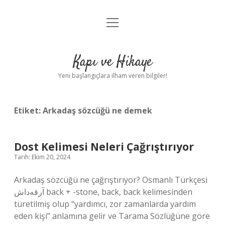
menüyü
Anasayfa
aç
Gizlilik Politikası
Kapı ve Hikaye
Yasal Uyarı
Yeni başlangıçlara ilham veren bilgiler!
Hakkımızda
Etiket:
Arkadaş sözcüğü ne demek
Dost Kelimesi Neleri Çağrıştırıyor
Tarih: Ekim 20, 2024
Arkadaş sözcüğü ne çağrıştırıyor? Osmanlı Türkçesi
آرقه‌داش back + -stone, back, back kelimesinden
türetilmiş olup “yardımcı, zor zamanlarda yardım
eden kişi” anlamına gelir ve Tarama Sözlüğüne göre