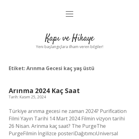
menüyü
Anasayfa
aç
Gizlilik Politikası
Kapı ve Hikaye
Yasal Uyarı
Yeni başlangıçlara ilham veren bilgiler!
Hakkımızda
Etiket:
Arınma Gecesi kaç yaş üstü
Arınma 2024 Kaç Saat
Tarih: Kasım 25, 2024
Türkiye arınma gecesi ne zaman 2024? Purification
Filmi Yayın Tarihi 14 Mart 2024 Filmin vizyon tarihi
26 Nisan. Arinma kaç saat? The PurgeThe
PurgeFilmin İngilizce posteriDağıtımcıUniversal