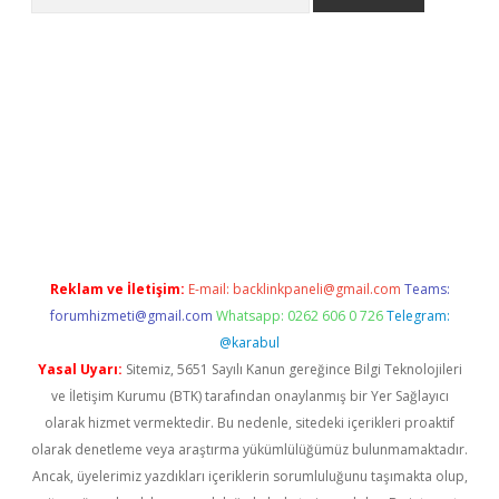
er.xyz
Reklam ve İletişim:
E-mail:
backlinkpaneli@gmail.com
Teams:
forumhizmeti@gmail.com
Whatsapp: 0262 606 0 726
Telegram:
@karabul
Yasal Uyarı:
Sitemiz, 5651 Sayılı Kanun gereğince Bilgi Teknolojileri
ve İletişim Kurumu (BTK) tarafından onaylanmış bir Yer Sağlayıcı
olarak hizmet vermektedir. Bu nedenle, sitedeki içerikleri proaktif
olarak denetleme veya araştırma yükümlülüğümüz bulunmamaktadır.
Ancak, üyelerimiz yazdıkları içeriklerin sorumluluğunu taşımakta olup,