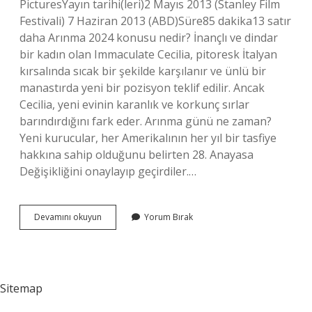
PicturesYayın tarihi(leri)2 Mayıs 2013 (Stanley Film
Festivali) 7 Haziran 2013 (ABD)Süre85 dakika13 satır
daha Arınma 2024 konusu nedir? İnançlı ve dindar
bir kadın olan Immaculate Cecilia, pitoresk İtalyan
kırsalında sıcak bir şekilde karşılanır ve ünlü bir
manastırda yeni bir pozisyon teklif edilir. Ancak
Cecilia, yeni evinin karanlık ve korkunç sırlar
barındırdığını fark eder. Arınma günü ne zaman?
Yeni kurucular, her Amerikalının her yıl bir tasfiye
hakkına sahip olduğunu belirten 28. Anayasa
Değişikliğini onaylayıp geçirdiler.…
Arınma
Devamını okuyun
Yorum Bırak
2024
Kaç
Saat
Sitemap