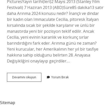
PicturesYayın tarihi(leri)2 Mayıs 2013 (Stanley Film
Festivali) 7 Haziran 2013 (ABD)Süre85 dakika13 satır
daha Arınma 2024 konusu nedir? İnançlı ve dindar
bir kadın olan Immaculate Cecilia, pitoresk İtalyan
kırsalında sıcak bir şekilde karşılanır ve ünlü bir
manastırda yeni bir pozisyon teklif edilir. Ancak
Cecilia, yeni evinin karanlık ve korkunç sırlar
barındırdığını fark eder. Arınma günü ne zaman?
Yeni kurucular, her Amerikalının her yıl bir tasfiye
hakkına sahip olduğunu belirten 28. Anayasa
Değişikliğini onaylayıp geçirdiler.…
Arınma
Devamını okuyun
Yorum Bırak
2024
Kaç
Saat
Sitemap