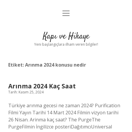
menüyü
Anasayfa
aç
Gizlilik Politikası
Kapı ve Hikaye
Yasal Uyarı
Yeni başlangıçlara ilham veren bilgiler!
Hakkımızda
Etiket:
Arınma 2024 konusu nedir
Arınma 2024 Kaç Saat
Tarih: Kasım 25, 2024
Türkiye arınma gecesi ne zaman 2024? Purification
Filmi Yayın Tarihi 14 Mart 2024 Filmin vizyon tarihi
26 Nisan. Arinma kaç saat? The PurgeThe
PurgeFilmin İngilizce posteriDağıtımcıUniversal