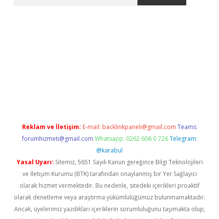
er.xyz
Reklam ve İletişim:
E-mail:
backlinkpaneli@gmail.com
Teams:
forumhizmeti@gmail.com
Whatsapp: 0262 606 0 726
Telegram:
@karabul
Yasal Uyarı:
Sitemiz, 5651 Sayılı Kanun gereğince Bilgi Teknolojileri
ve İletişim Kurumu (BTK) tarafından onaylanmış bir Yer Sağlayıcı
olarak hizmet vermektedir. Bu nedenle, sitedeki içerikleri proaktif
olarak denetleme veya araştırma yükümlülüğümüz bulunmamaktadır.
Ancak, üyelerimiz yazdıkları içeriklerin sorumluluğunu taşımakta olup,