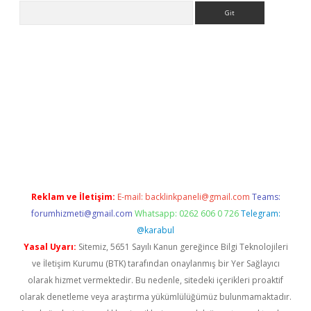
Arama
per.xyz
Reklam ve İletişim:
E-mail:
backlinkpaneli@gmail.com
Teams:
forumhizmeti@gmail.com
Whatsapp: 0262 606 0 726
Telegram:
@karabul
Yasal Uyarı:
Sitemiz, 5651 Sayılı Kanun gereğince Bilgi Teknolojileri
ve İletişim Kurumu (BTK) tarafından onaylanmış bir Yer Sağlayıcı
olarak hizmet vermektedir. Bu nedenle, sitedeki içerikleri proaktif
olarak denetleme veya araştırma yükümlülüğümüz bulunmamaktadır.