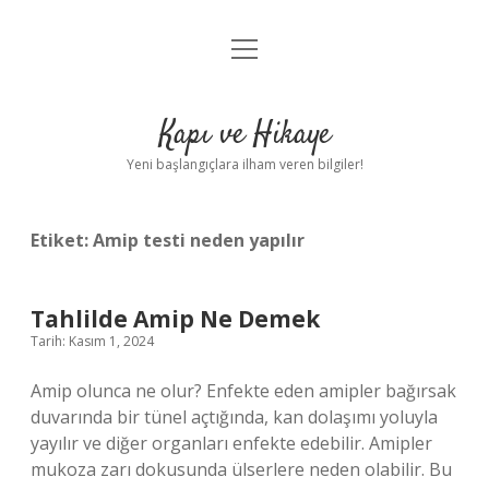
menüyü
Anasayfa
aç
Gizlilik Politikası
Kapı ve Hikaye
Yasal Uyarı
Yeni başlangıçlara ilham veren bilgiler!
Hakkımızda
Etiket:
Amip testi neden yapılır
Tahlilde Amip Ne Demek
Tarih: Kasım 1, 2024
Amip olunca ne olur? Enfekte eden amipler bağırsak
duvarında bir tünel açtığında, kan dolaşımı yoluyla
yayılır ve diğer organları enfekte edebilir. Amipler
mukoza zarı dokusunda ülserlere neden olabilir. Bu