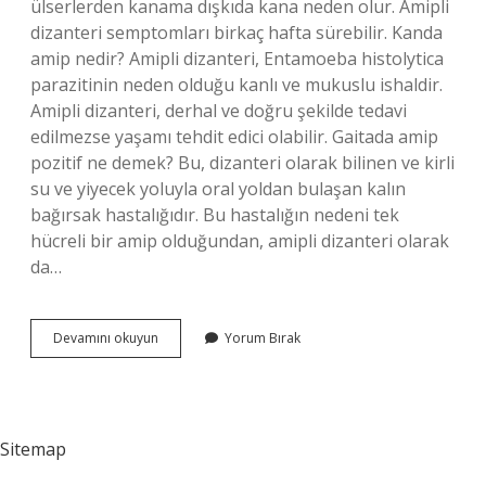
ülserlerden kanama dışkıda kana neden olur. Amipli
dizanteri semptomları birkaç hafta sürebilir. Kanda
amip nedir? Amipli dizanteri, Entamoeba histolytica
parazitinin neden olduğu kanlı ve mukuslu ishaldir.
Amipli dizanteri, derhal ve doğru şekilde tedavi
edilmezse yaşamı tehdit edici olabilir. Gaitada amip
pozitif ne demek? Bu, dizanteri olarak bilinen ve kirli
su ve yiyecek yoluyla oral yoldan bulaşan kalın
bağırsak hastalığıdır. Bu hastalığın nedeni tek
hücreli bir amip olduğundan, amipli dizanteri olarak
da…
Tahlilde
Devamını okuyun
Yorum Bırak
Amip
Ne
Demek
Sitemap