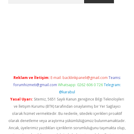
er.xyz
Reklam ve İletişim:
E-mail:
backlinkpaneli@gmail.com
Teams:
forumhizmeti@gmail.com
Whatsapp: 0262 606 0 726
Telegram:
@karabul
Yasal Uyarı:
Sitemiz, 5651 Sayılı Kanun gereğince Bilgi Teknolojileri
ve İletişim Kurumu (BTK) tarafından onaylanmış bir Yer Sağlayıcı
olarak hizmet vermektedir. Bu nedenle, sitedeki içerikleri proaktif
olarak denetleme veya araştırma yükümlülüğümüz bulunmamaktadır.
Ancak, üyelerimiz yazdıkları içeriklerin sorumluluğunu taşımakta olup,