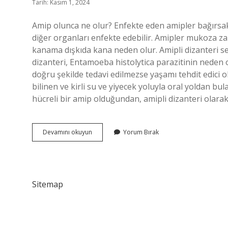
Tarih: Kasım 1, 2024
Amip olunca ne olur? Enfekte eden amipler bağırsak d
diğer organları enfekte edebilir. Amipler mukoza za
kanama dışkıda kana neden olur. Amipli dizanteri se
dizanteri, Entamoeba histolytica parazitinin neden o
doğru şekilde tedavi edilmezse yaşamı tehdit edici o
bilinen ve kirli su ve yiyecek yoluyla oral yoldan bul
hücreli bir amip olduğundan, amipli dizanteri olara
Tahlilde
Devamını okuyun
Yorum Bırak
Amip
Ne
Demek
Sitemap