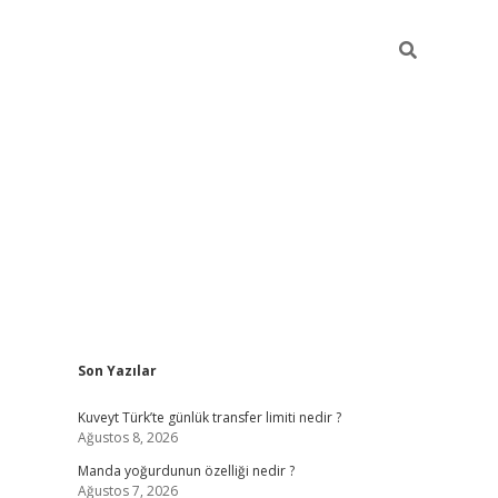
Sidebar
Son Yazılar
elexbet yeni giriş adresi
betexper.xyz
Kuveyt Türk’te günlük transfer limiti nedir ?
Ağustos 8, 2026
Manda yoğurdunun özelliği nedir ?
Ağustos 7, 2026