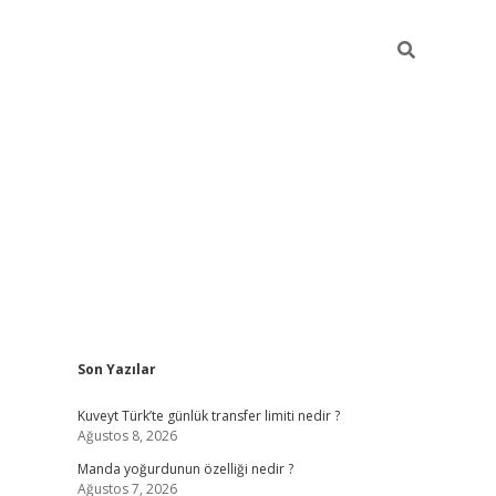
Sidebar
Son Yazılar
elexbet yeni giriş adresi
betexper.xyz
Kuveyt Türk’te günlük transfer limiti nedir ?
Ağustos 8, 2026
Manda yoğurdunun özelliği nedir ?
Ağustos 7, 2026