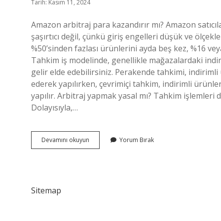
Tarih: Kasım 11, 2024
Amazon arbitraj para kazandırır mı? Amazon satıcıları
şaşırtıcı değil, çünkü giriş engelleri düşük ve ölçekle
%50’sinden fazlası ürünlerini ayda beş kez, %16 veya
Tahkim iş modelinde, genellikle mağazalardaki indi
gelir elde edebilirsiniz. Perakende tahkimi, indiriml
ederek yapılırken, çevrimiçi tahkim, indirimli ürünl
yapılır. Arbitraj yapmak yasal mı? Tahkim işlemleri 
Dolayısıyla,…
Amazon
Devamını okuyun
Yorum Bırak
Arbitraj
Yasal
Mı
Sitemap