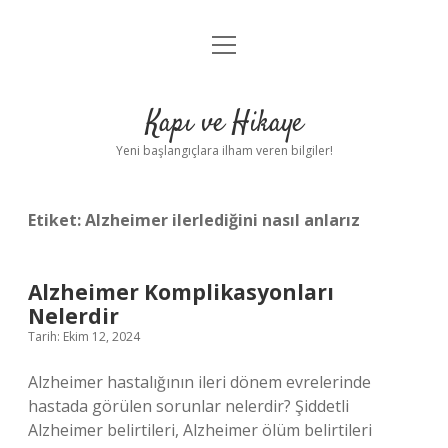
menüyü
Anasayfa
aç
Gizlilik Politikası
Kapı ve Hikaye
Yasal Uyarı
Yeni başlangıçlara ilham veren bilgiler!
Hakkımızda
Etiket:
Alzheimer ilerlediğini nasıl anlarız
Alzheimer Komplikasyonları
Nelerdir
Tarih: Ekim 12, 2024
Alzheimer hastalığının ileri dönem evrelerinde
hastada görülen sorunlar nelerdir? Şiddetli
Alzheimer belirtileri, Alzheimer ölüm belirtileri