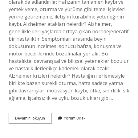
olarak da adlandırılır: Hafızanın tamamen kaybı ve
yemek yeme, oturma ve yürüme gibi temel işlevleri
yerine getirememe; iletişim kurabilme yeteneğinin
kaybı. Alzheimer atakları nelerdir? Alzheimer,
genellikle ileri yaşlarda ortaya çıkan nörodejeneratif
bir hastalıktır. Semptomları arasında beyin
dokusunun incelmesi sonucu hafıza, konuşma ve
motor becerilerinde bozulmalar yer alır. Bu
hastalıkta, davranışsal ve bilişsel yetenekler bozulur
ve hastalık ilerledikçe kademeli olarak azalır.
Alzheimer krizleri nelerdir? Hastalığın ilerlemesiyle
birlikte bazen sürekli oturma, hatta sadece yatma
gibi davranışlar, motivasyon kaybı, öfke, sinirlilik, sık
ağlama, iştahsızlık ve uyku bozuklukları gibi…
Alzheimer
Devamını okuyun
Yorum Bırak
Komplikasyonları
Nelerdir