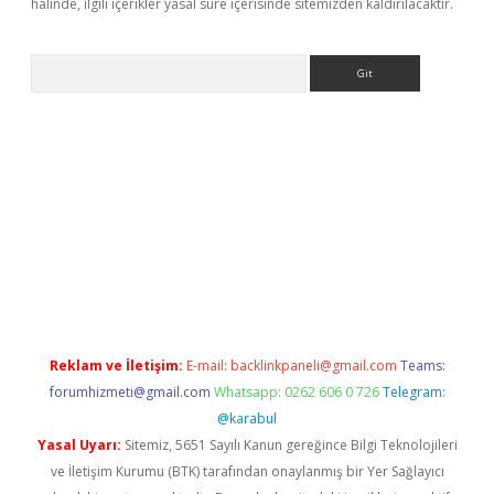
halinde, ilgili içerikler yasal süre içerisinde sitemizden kaldırılacaktır.
Arama
er.xyz
Reklam ve İletişim:
E-mail:
backlinkpaneli@gmail.com
Teams:
forumhizmeti@gmail.com
Whatsapp: 0262 606 0 726
Telegram:
@karabul
Yasal Uyarı:
Sitemiz, 5651 Sayılı Kanun gereğince Bilgi Teknolojileri
ve İletişim Kurumu (BTK) tarafından onaylanmış bir Yer Sağlayıcı