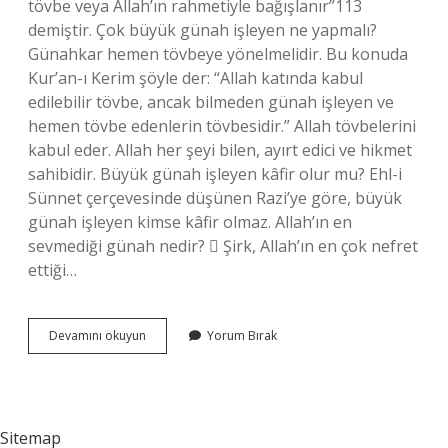
tövbe veya Allah’ın rahmetiyle bağışlanır”113
demiştir. Çok büyük günah işleyen ne yapmalı?
Günahkar hemen tövbeye yönelmelidir. Bu konuda
Kur’an-ı Kerim şöyle der: “Allah katında kabul
edilebilir tövbe, ancak bilmeden günah işleyen ve
hemen tövbe edenlerin tövbesidir.” Allah tövbelerini
kabul eder. Allah her şeyi bilen, ayırt edici ve hikmet
sahibidir. Büyük günah işleyen kâfir olur mu? Ehl-i
Sünnet çerçevesinde düşünen Razi’ye göre, büyük
günah işleyen kimse kâfir olmaz. Allah’ın en
sevmediği günah nedir?  Şirk, Allah’ın en çok nefret
ettiği…
Büyük
Devamını okuyun
Yorum Bırak
Günah
Işleyen
Bir
Kimse
Dinden
Sitemap
Çıkar