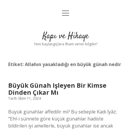
menüyü
Anasayfa
aç
Gizlilik Politikası
Kapı ve Hikaye
Yasal Uyarı
Yeni başlangıçlara ilham veren bilgiler!
Hakkımızda
Etiket:
Allahın yasakladığı en büyük günah nedir
Büyük Günah Işleyen Bir Kimse
Dinden Çıkar Mı
Tarih: Ekim 11, 2024
Büyük günahlar affedilir mi? Bu sebeple Kadı İyâz;
“Ehl-i sünnete göre küçük günahlar hadiste
bildirilen iyi amellerle, büyük günahlar ise ancak