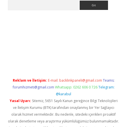
Arama
er.xyz
Reklam ve İletişim:
E-mail:
backlinkpaneli@gmail.com
Teams:
forumhizmeti@gmail.com
Whatsapp: 0262 606 0 726
Telegram:
@karabul
Yasal Uyarı:
Sitemiz, 5651 Sayılı Kanun gereğince Bilgi Teknolojileri
ve İletişim Kurumu (BTK) tarafından onaylanmış bir Yer Sağlayıcı
olarak hizmet vermektedir. Bu nedenle, sitedeki içerikleri proaktif
olarak denetleme veya araştırma yükümlülüğümüz bulunmamaktadır.