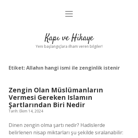
menüyü
Anasayfa
aç
Gizlilik Politikası
Kapı ve Hikaye
Yasal Uyarı
Yeni başlangıçlara ilham veren bilgiler!
Hakkımızda
Etiket:
Allahın hangi ismi ile zenginlik istenir
Zengin Olan Müslümanların
Vermesi Gereken Islamın
Şartlarından Biri Nedir
Tarih: Ekim 14, 2024
Dinen zengin olma şartı nedir? Hadislerde
belirlenen nisap miktarları şu şekilde sıralanabilir: