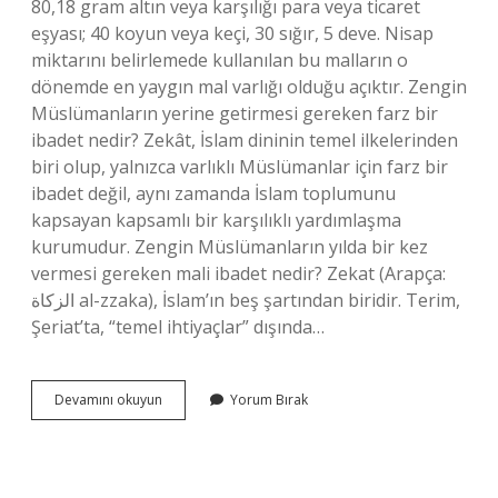
80,18 gram altın veya karşılığı para veya ticaret
eşyası; 40 koyun veya keçi, 30 sığır, 5 deve. Nisap
miktarını belirlemede kullanılan bu malların o
dönemde en yaygın mal varlığı olduğu açıktır. Zengin
Müslümanların yerine getirmesi gereken farz bir
ibadet nedir? Zekât, İslam dininin temel ilkelerinden
biri olup, yalnızca varlıklı Müslümanlar için farz bir
ibadet değil, aynı zamanda İslam toplumunu
kapsayan kapsamlı bir karşılıklı yardımlaşma
kurumudur. Zengin Müslümanların yılda bir kez
vermesi gereken mali ibadet nedir? Zekat (Arapça:
الزكاة al-zzaka), İslam’ın beş şartından biridir. Terim,
Şeriat’ta, “temel ihtiyaçlar” dışında…
Zengin
Devamını okuyun
Yorum Bırak
Olan
Müslümanların
Vermesi
Gereken