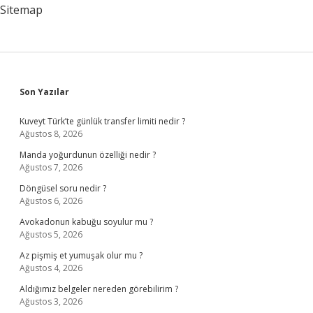
Islamın
Sitemap
Şartlarından
Biri
Nedir
Sidebar
Son Yazılar
Kuveyt Türk’te günlük transfer limiti nedir ?
Ağustos 8, 2026
Manda yoğurdunun özelliği nedir ?
Ağustos 7, 2026
Döngüsel soru nedir ?
Ağustos 6, 2026
Avokadonun kabuğu soyulur mu ?
Ağustos 5, 2026
Az pişmiş et yumuşak olur mu ?
Ağustos 4, 2026
Aldığımız belgeler nereden görebilirim ?
Ağustos 3, 2026