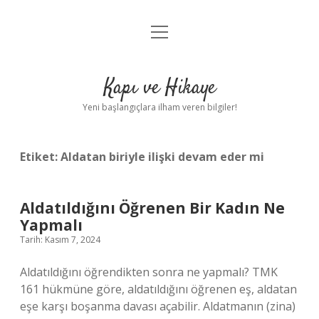
menüyü
Anasayfa
aç
Gizlilik Politikası
Kapı ve Hikaye
Yasal Uyarı
Yeni başlangıçlara ilham veren bilgiler!
Hakkımızda
Etiket:
Aldatan biriyle ilişki devam eder mi
Aldatıldığını Öğrenen Bir Kadın Ne
Yapmalı
Tarih: Kasım 7, 2024
Aldatıldığını öğrendikten sonra ne yapmalı? TMK
161 hükmüne göre, aldatıldığını öğrenen eş, aldatan
eşe karşı boşanma davası açabilir. Aldatmanın (zina)