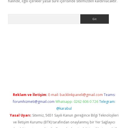
halinde, ilgili içerikler yasal süre içerisinde sitemizden kaldırılacaktır.
Arama
er.xyz
Reklam ve İletişim:
E-mail:
backlinkpaneli@gmail.com
Teams:
forumhizmeti@gmail.com
Whatsapp: 0262 606 0 726
Telegram:
@karabul
Yasal Uyarı:
Sitemiz, 5651 Sayılı Kanun gereğince Bilgi Teknolojileri
ve İletişim Kurumu (BTK) tarafından onaylanmış bir Yer Sağlayıcı