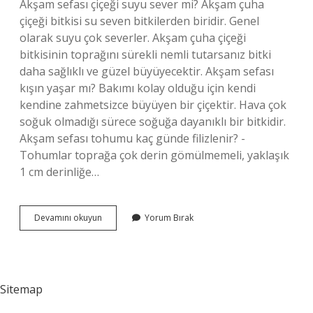
Akşam sefası çiçeği suyu sever mi? Akşam çuha
çiçeği bitkisi su seven bitkilerden biridir. Genel
olarak suyu çok severler. Akşam çuha çiçeği
bitkisinin toprağını sürekli nemli tutarsanız bitki
daha sağlıklı ve güzel büyüyecektir. Akşam sefası
kışın yaşar mı? Bakımı kolay olduğu için kendi
kendine zahmetsizce büyüyen bir çiçektir. Hava çok
soğuk olmadığı sürece soğuğa dayanıklı bir bitkidir.
Akşam sefası tohumu kaç günde filizlenir? -
Tohumlar toprağa çok derin gömülmemeli, yaklaşık
1 cm derinliğe…
Akşam
Devamını okuyun
Yorum Bırak
Sefası
Çiçeği
Neden
Açmıyor
Sitemap