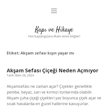
menüyü
Anasayfa
aç
Gizlilik Politikası
Kapı ve Hikaye
Yasal Uyarı
Yeni başlangıçlara ilham veren bilgiler!
Hakkımızda
Etiket:
Akşam sefası kışın yaşar mı
Akşam Sefası Çiçeği Neden Açmıyor
Tarih: Ekim 26, 2024
Akşamsefası ne zaman açar? Çiçekler genellikle
pembe, beyaz, sarı ve kırmızı tonlarında olabilir.
Akşam çuha çiçeği çiçekleri yaz boyunca çiçek açar ve
sıcak havalarda en güzel hallerine kavuşurlar.