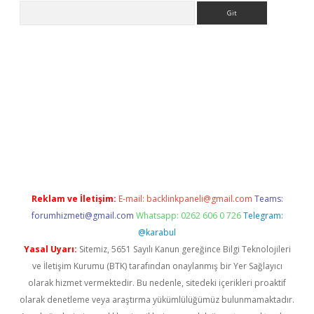
Arama
er.xyz
Reklam ve İletişim:
E-mail:
backlinkpaneli@gmail.com
Teams:
forumhizmeti@gmail.com
Whatsapp: 0262 606 0 726
Telegram:
@karabul
Yasal Uyarı:
Sitemiz, 5651 Sayılı Kanun gereğince Bilgi Teknolojileri
ve İletişim Kurumu (BTK) tarafından onaylanmış bir Yer Sağlayıcı
olarak hizmet vermektedir. Bu nedenle, sitedeki içerikleri proaktif
olarak denetleme veya araştırma yükümlülüğümüz bulunmamaktadır.