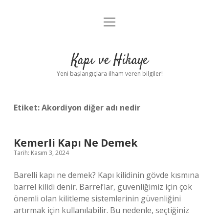
menüyü
Anasayfa
aç
Gizlilik Politikası
Kapı ve Hikaye
Yasal Uyarı
Yeni başlangıçlara ilham veren bilgiler!
Hakkımızda
Etiket:
Akordiyon diğer adı nedir
Kemerli Kapı Ne Demek
Tarih: Kasım 3, 2024
Barelli kapı ne demek? Kapı kilidinin gövde kısmına
barrel kilidi denir. Barrel’lar, güvenliğimiz için çok
önemli olan kilitleme sistemlerinin güvenliğini
artırmak için kullanılabilir. Bu nedenle, seçtiğiniz