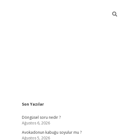
Sidebar
Son Yazılar
elexbet yeni giriş adresi
betexper.xyz
Döngüsel soru nedir ?
Ağustos 6, 2026
Avokadonun kabuğu soyulur mu ?
Ağustos 5, 2026