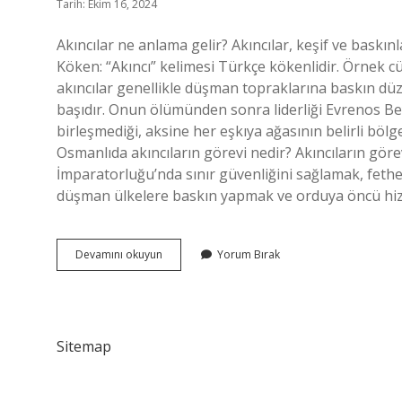
Tarih: Ekim 16, 2024
Akıncılar ne anlama gelir? Akıncılar, keşif ve baskı
Köken: “Akıncı” kelimesi Türkçe kökenlidir. Örnek c
akıncılar genellikle düşman topraklarına baskın düzen
başıdır. Onun ölümünden sonra liderliği Evrenos Bey
birleşmediği, aksine her eşkıya ağasının belirli bölge
Osmanlıda akıncıların görevi nedir? Akıncıların göre
İmparatorluğu’nda sınır güvenliğini sağlamak, feth
düşman ülkelere baskın yapmak ve orduya öncü hi
Eski
Devamını okuyun
Yorum Bırak
Türklerde
Akıncı
Ne
Demek
Sitemap