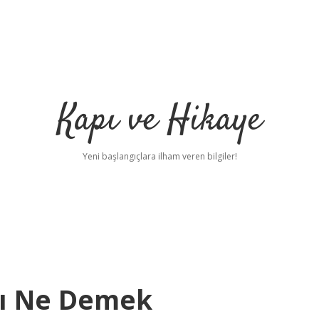
Kapı ve Hikaye
Yeni başlangıçlara ilham veren bilgiler!
cı Ne Demek