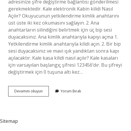
adresinize şifre değiştirme bağlantısı gönderilmesi
gerekmektedir. Kale elektronik Kabin kilidi Nasıl
Açılır? Okuyucunun yetkilendirme kimlik anahtarını
üst üste iki kez okumasını sağlayın. 2. Ana
anahtarların silindiğini belirtmek için üç bip sesi
duyacaksınız. Ana kimlik anahtarıyla kapıyı açma 1.
Yetkilendirme kimlik anahtarıyla kilidi açın. 2. Bir bip
sesi duyacaksınız ve mavi ışık yandıktan sonra kapı
açılacaktır. Kale kasa kilidi nasıl açılır? Kale kasaları
için varsayılan başlangıç ​​şifresi 123456’dır. Bu şifreyi
değiştirmek için 0 tuşuna altı kez…
Kale
Devamını okuyun
Yorum Bırak
Şifreli
Dolap
Kilidi
Nasıl
Açılır
Sitemap