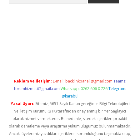
per.xyz
Reklam ve İletişim:
E-mail:
backlinkpaneli@gmail.com
Teams:
forumhizmeti@gmail.com
Whatsapp: 0262 606 0 726
Telegram:
@karabul
Yasal Uyarı:
Sitemiz, 5651 Sayılı Kanun gereğince Bilgi Teknolojileri
ve İletişim Kurumu (BTK) tarafından onaylanmış bir Yer Sağlayıcı
olarak hizmet vermektedir. Bu nedenle, sitedeki içerikleri proaktif
olarak denetleme veya araştırma yükümlülüğümüz bulunmamaktadır.
Ancak, üyelerimiz yazdıkları içeriklerin sorumluluğunu taşımakta olup,