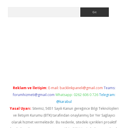
Arama
er.xyz
Reklam ve İletişim:
E-mail:
backlinkpaneli@gmail.com
Teams:
forumhizmeti@gmail.com
Whatsapp: 0262 606 0 726
Telegram:
@karabul
Yasal Uyarı:
Sitemiz, 5651 Sayılı Kanun gereğince Bilgi Teknolojileri
ve İletişim Kurumu (BTK) tarafından onaylanmış bir Yer Sağlayıcı
olarak hizmet vermektedir. Bu nedenle, sitedeki içerikleri proaktif