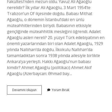
Fakültesi’nden mezun oldu. Yavuz Ali Ağaoğlu
nerelidir? İlk yıllar Ali Ağaoğlu, 3 Mart 1954’te
Trabzon’un Of ilçesinde doğdu. Babası Mithat
Ağaoğlu, o dönemin İstanbul’daki en ünlü
müteahhitlerinden biriydi. Babasının etkisiyle
gençliğinde müteahhitlik mesleğini öğrendi. Adalet
Ağaoğlu aslen nereli? 20. yüzyıl Türk edebiyatının en
önemli yazarlarından biri olan Adalet Ağaoğlu, 1929
yılında Nallıhan’da doğdu. İlkokulu Nallıhan’da
tamamladıktan sonra 1938 yılında ailesiyle birlikte
Ankara’ya yerleşti. Hakkı Ağaoğlu’nun babası
kimdir? Ahmet Ağaoğlu (politikacı) Ahmet Akif
Ağaoğlu (Azerbaycan: Əhməd bəy…
Agaoglu
Devamını okuyun
Yorum Bırak
Soyadi
Nereli