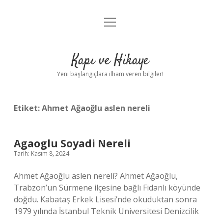
menüyü
Anasayfa
aç
Gizlilik Politikası
Kapı ve Hikaye
Yasal Uyarı
Yeni başlangıçlara ilham veren bilgiler!
Hakkımızda
Etiket:
Ahmet Ağaoğlu aslen nereli
Agaoglu Soyadi Nereli
Tarih: Kasım 8, 2024
Ahmet Ağaoğlu aslen nereli? Ahmet Ağaoğlu,
Trabzon’un Sürmene ilçesine bağlı Fidanlı köyünde
doğdu. Kabataş Erkek Lisesi’nde okuduktan sonra
1979 yılında İstanbul Teknik Üniversitesi Denizcilik