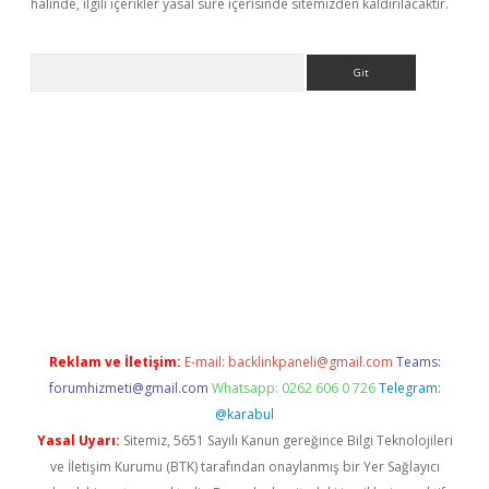
halinde, ilgili içerikler yasal süre içerisinde sitemizden kaldırılacaktır.
Arama
er.xyz
Reklam ve İletişim:
E-mail:
backlinkpaneli@gmail.com
Teams:
forumhizmeti@gmail.com
Whatsapp: 0262 606 0 726
Telegram:
@karabul
Yasal Uyarı:
Sitemiz, 5651 Sayılı Kanun gereğince Bilgi Teknolojileri
ve İletişim Kurumu (BTK) tarafından onaylanmış bir Yer Sağlayıcı