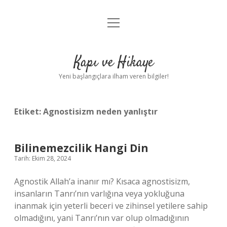
menüyü
Anasayfa
aç
Gizlilik Politikası
Kapı ve Hikaye
Yasal Uyarı
Yeni başlangıçlara ilham veren bilgiler!
Hakkımızda
Etiket:
Agnostisizm neden yanlıştır
Bilinemezcilik Hangi Din
Tarih: Ekim 28, 2024
Agnostik Allah’a inanır mı? Kısaca agnostisizm,
insanların Tanrı’nın varlığına veya yokluğuna
inanmak için yeterli beceri ve zihinsel yetilere sahip
olmadığını, yani Tanrı’nın var olup olmadığının