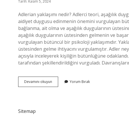
Tarih: Kasım 5, 2024
Adlerian yaklaşımı nedir? Adlerci teori, aşağılık du
aidiyet duygusu edinmenin önemini vurgulayan bütünc
bağlanma, ait olma ve aşağılık duygularının üstesind
aşağılık duygularının üstesinden gelmenin ve başar
vurgulayan bütüncül bir psikoloji yaklaşımıdır. Yakl
üstesinden gelme ihtiyacını vurgulamıştır. Adler ney
açısıyla inceleyerek kişiliğin bütünlüğüne odaklandı. 
tarafından şekillendirildiğini vurguladı. Davranışla
Adlerci
Devamını okuyun
Yorum Bırak
Yaklaşım
Nedir
Sitemap