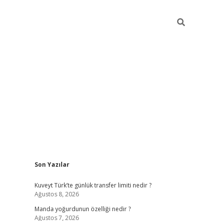
Sidebar
Son Yazılar
elexbet yeni giriş adresi
betexper.xyz
Kuveyt Türk’te günlük transfer limiti nedir ?
Ağustos 8, 2026
Manda yoğurdunun özelliği nedir ?
Ağustos 7, 2026