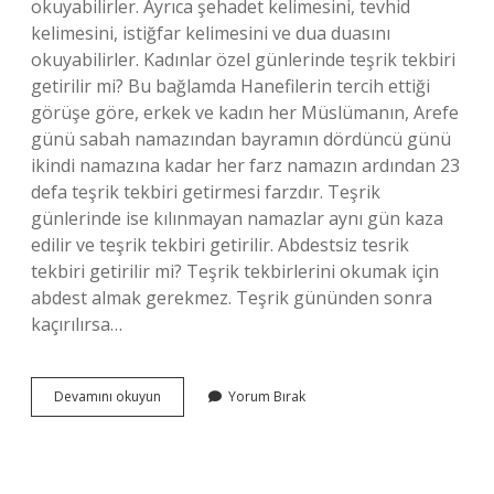
okuyabilirler. Ayrıca şehadet kelimesini, tevhid
kelimesini, istiğfar kelimesini ve dua duasını
okuyabilirler. Kadınlar özel günlerinde teşrik tekbiri
getirilir mi? Bu bağlamda Hanefilerin tercih ettiği
görüşe göre, erkek ve kadın her Müslümanın, Arefe
günü sabah namazından bayramın dördüncü günü
ikindi namazına kadar her farz namazın ardından 23
defa teşrik tekbiri getirmesi farzdır. Teşrik
günlerinde ise kılınmayan namazlar aynı gün kaza
edilir ve teşrik tekbiri getirilir. Abdestsiz tesrik
tekbiri getirilir mi? Teşrik tekbirlerini okumak için
abdest almak gerekmez. Teşrik gününden sonra
kaçırılırsa…
Regl
Devamını okuyun
Yorum Bırak
Döneminde
Teşrik
Tekbiri
Getirilir