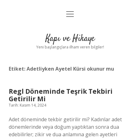
menüyü
Anasayfa
aç
Gizlilik Politikası
Kapı ve Hikaye
Yasal Uyarı
Yeni başlangıçlara ilham veren bilgiler!
Hakkımızda
Etiket:
Adetliyken Ayetel Kürsi okunur mu
Regl Döneminde Teşrik Tekbiri
Getirilir Mi
Tarih: Kasım 14, 2024
Adet döneminde tekbir getirilir mi? Kadınlar adet
dönemlerinde veya doğum yaptıktan sonra dua
edebilirler; zikir ve dua anlamına gelen ayetleri