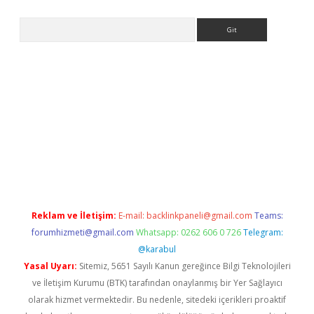
Arama
er.xyz
Reklam ve İletişim:
E-mail:
backlinkpaneli@gmail.com
Teams:
forumhizmeti@gmail.com
Whatsapp: 0262 606 0 726
Telegram:
@karabul
Yasal Uyarı:
Sitemiz, 5651 Sayılı Kanun gereğince Bilgi Teknolojileri
ve İletişim Kurumu (BTK) tarafından onaylanmış bir Yer Sağlayıcı
olarak hizmet vermektedir. Bu nedenle, sitedeki içerikleri proaktif