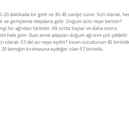
20 dakikada bir gelir ve 30-45 saniye sürer. Son olarak, he
şir ve genişleme meydana gelir. Doğum acisi neye benzer?
i bir ağrıdan farklıdır. Alt sırtta başlar ve daha sonra
tli hale gelir. Bazı anne adayları doğum ağrısını çok şiddetli
ğrı olarak. 57 del acı neye eşittir? İnsan vücudunun 45 birimli
 20 kemiğin kırılmasına eşdeğer olan 57 birimlik…