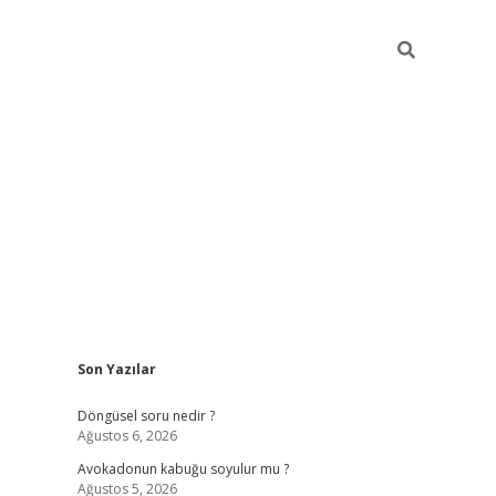
Sidebar
Son Yazılar
elexbet yeni giriş adresi
betexper.xyz
Döngüsel soru nedir ?
Ağustos 6, 2026
Avokadonun kabuğu soyulur mu ?
Ağustos 5, 2026