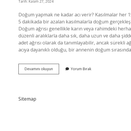
Tarih: Kasım 27, 2024
Doğum yapmak ne kadar acı verir? Kasılmalar her 15-
5 dakikada bir azalan kasılmalarla doğum gerçekle
Doğum ağrısı genellikle karın veya rahimdeki herhang
düzenli aralıklarla daha sık, daha uzun ve daha şidde
adet ağrısı olarak da tanımlayabilir, ancak sürekli a
acıya dayanıklı olduğu, bir annenin doğum sırasında
Kadın
Devamını okuyun
Yorum Bırak
Doğum
Yaparken
Ne
Kadar
Acı
Sitemap
Çeker