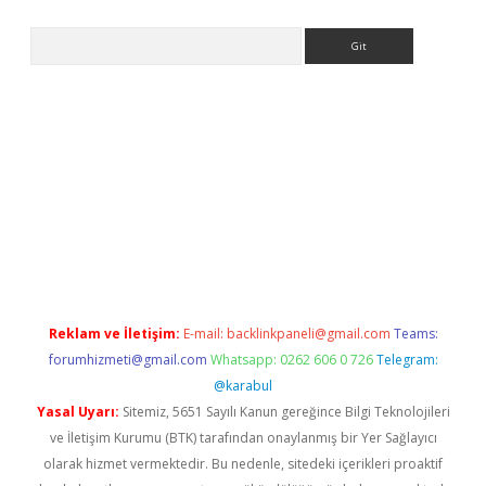
Arama
er.xyz
Reklam ve İletişim:
E-mail:
backlinkpaneli@gmail.com
Teams:
forumhizmeti@gmail.com
Whatsapp: 0262 606 0 726
Telegram:
@karabul
Yasal Uyarı:
Sitemiz, 5651 Sayılı Kanun gereğince Bilgi Teknolojileri
ve İletişim Kurumu (BTK) tarafından onaylanmış bir Yer Sağlayıcı
olarak hizmet vermektedir. Bu nedenle, sitedeki içerikleri proaktif