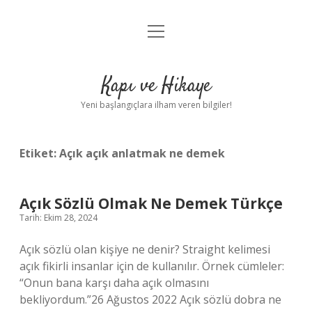
menüyü
Anasayfa
aç
Gizlilik Politikası
Kapı ve Hikaye
Yasal Uyarı
Yeni başlangıçlara ilham veren bilgiler!
Hakkımızda
Etiket:
Açık açık anlatmak ne demek
Açık Sözlü Olmak Ne Demek Türkçe
Tarih: Ekim 28, 2024
Açık sözlü olan kişiye ne denir? Straight kelimesi
açık fikirli insanlar için de kullanılır. Örnek cümleler:
“Onun bana karşı daha açık olmasını
bekliyordum.”26 Ağustos 2022 Açık sözlü dobra ne