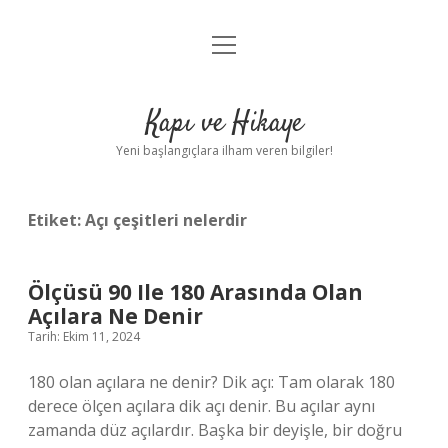
menüyü
Anasayfa
aç
Gizlilik Politikası
Kapı ve Hikaye
Yasal Uyarı
Yeni başlangıçlara ilham veren bilgiler!
Hakkımızda
Etiket:
Açı çeşitleri nelerdir
Ölçüsü 90 Ile 180 Arasında Olan
Açılara Ne Denir
Tarih: Ekim 11, 2024
180 olan açılara ne denir? Dik açı: Tam olarak 180
derece ölçen açılara dik açı denir. Bu açılar aynı
zamanda düz açılardır. Başka bir deyişle, bir doğru