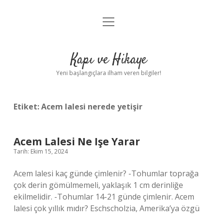
menüyü
Anasayfa
aç
Gizlilik Politikası
Kapı ve Hikaye
Yasal Uyarı
Yeni başlangıçlara ilham veren bilgiler!
Hakkımızda
Etiket:
Acem lalesi nerede yetişir
Acem Lalesi Ne Işe Yarar
Tarih: Ekim 15, 2024
Acem lalesi kaç günde çimlenir? -Tohumlar toprağa
çok derin gömülmemeli, yaklaşık 1 cm derinliğe
ekilmelidir. -Tohumlar 14-21 günde çimlenir. Acem
lalesi çok yıllık mıdır? Eschscholzia, Amerika’ya özgü