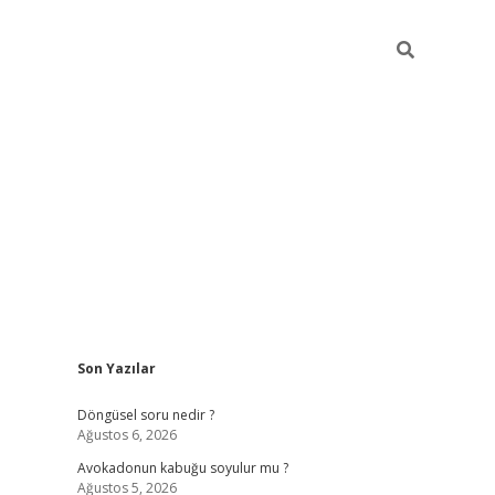
Sidebar
Son Yazılar
elexbet yeni giriş adresi
betexper.xy
Döngüsel soru nedir ?
Ağustos 6, 2026
Avokadonun kabuğu soyulur mu ?
Ağustos 5, 2026