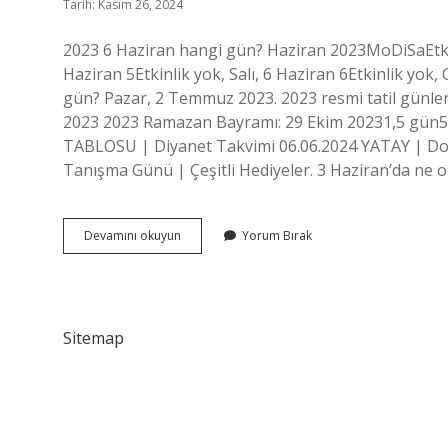
Tarih: Kasım 26, 2024
2023 6 Haziran hangi gün? Haziran 2023MoDiSaEtkinl
Haziran 5Etkinlik yok, Salı, 6 Haziran 6Etkinlik yo
gün? Pazar, 2 Temmuz 2023. 2023 resmi tatil günler
2023 2023 Ramazan Bayramı: 29 Ekim 20231,5 gün5 
TABLOSU | Diyanet Takvimi 06.06.2024 YATAY | Doğ
Tanışma Günü | Çeşitli Hediyeler. 3 Haziran’da ne 
Haziran
Devamını okuyun
Yorum Bırak
1
Hangi
Gün
2023
Sitemap