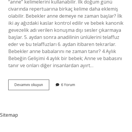
“anne” kelimelerini kullanabilir. İlk doğum günü
civarında repertuarına birkaç kelime daha eklemiş
olabilir. Bebekler anne demeye ne zaman başlar? İlk
iki ay ağızdaki kaslar kontrol edilir ve bebek kanonik
gevezelik adı verilen konuşma dışı sesler çıkarmaya
başlar. 5. aydan sonra anadilinin ünlülerini telaffuz
eder ve bu telaffuzları 6. aydan itibaren tekrarlar.
Bebekler anne babalarını ne zaman tanır? 4 Aylık
Bebeğin Gelişimi 4 aylık bir bebek; Anne ve babasını
tanır ve onları diğer insanlardan ayırt…
Bebekler
Devamını okuyun
6 Yorum
Anne
Baba
Demeye
Ne
Zaman
Sitemap
Başlar