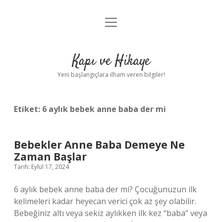
menüyü
Anasayfa
aç
Gizlilik Politikası
Kapı ve Hikaye
Yasal Uyarı
Yeni başlangıçlara ilham veren bilgiler!
Hakkımızda
Etiket:
6 aylık bebek anne baba der mi
Bebekler Anne Baba Demeye Ne
Zaman Başlar
Tarih: Eylül 17, 2024
6 aylık bebek anne baba der mi? Çocuğunuzun ilk
kelimeleri kadar heyecan verici çok az şey olabilir.
Bebeğiniz altı veya sekiz aylıkken ilk kez “baba” veya