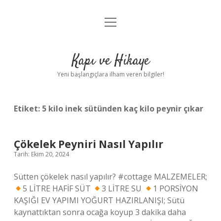
menüyü
Anasayfa
aç
Gizlilik Politikası
Kapı ve Hikaye
Yasal Uyarı
Yeni başlangıçlara ilham veren bilgiler!
Hakkımızda
Etiket:
5 kilo inek sütünden kaç kilo peynir çıkar
Çökelek Peyniri Nasıl Yapılır
Tarih: Ekim 20, 2024
Sütten çökelek nasıl yapılır? #cottage MALZEMELER;
5 LİTRE HAFİF SÜT
3 LİTRE SU
1 PORSİYON
KAŞIĞI EV YAPIMI YOĞURT HAZIRLANIŞI; Sütü
kaynattıktan sonra ocağa koyup 3 dakika daha