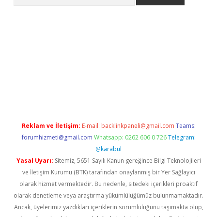
er.xyz
Reklam ve İletişim:
E-mail:
backlinkpaneli@gmail.com
Teams:
forumhizmeti@gmail.com
Whatsapp: 0262 606 0 726
Telegram:
@karabul
Yasal Uyarı:
Sitemiz, 5651 Sayılı Kanun gereğince Bilgi Teknolojileri
ve İletişim Kurumu (BTK) tarafından onaylanmış bir Yer Sağlayıcı
olarak hizmet vermektedir. Bu nedenle, sitedeki içerikleri proaktif
olarak denetleme veya araştırma yükümlülüğümüz bulunmamaktadır.
Ancak, üyelerimiz yazdıkları içeriklerin sorumluluğunu taşımakta olup,