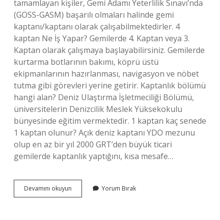
tamamlayan kişiler, Gemi Adamı Yeterlilik Sınavı’nda
(GOSS-GASM) başarılı olmaları halinde gemi
kaptanı/kaptanı olarak çalışabilmektedirler. 4
kaptan Ne İş Yapar? Gemilerde 4. Kaptan veya 3.
Kaptan olarak çalışmaya başlayabilirsiniz. Gemilerde
kurtarma botlarının bakımı, köprü üstü
ekipmanlarının hazırlanması, navigasyon ve nöbet
tutma gibi görevleri yerine getirir. Kaptanlık bölümü
hangi alan? Deniz Ulaştırma İşletmeciliği Bölümü,
üniversitelerin Denizcilik Meslek Yüksekokulu
bünyesinde eğitim vermektedir. 1 kaptan kaç senede
1 kaptan olunur? Açık deniz kaptanı YDO mezunu
olup en az bir yıl 2000 GRT’den büyük ticari
gemilerde kaptanlık yaptığını, kısa mesafe…
4
Devamını okuyun
Yorum Bırak
Kaptan
Olmak
Için