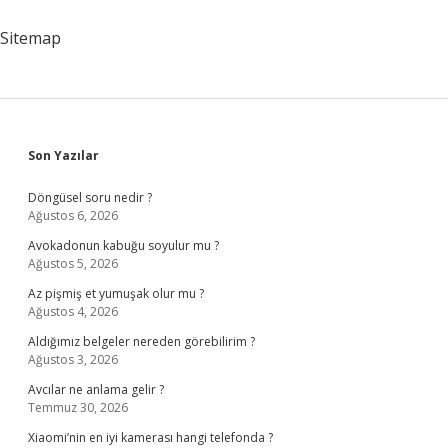
Hangi
Bölüm
Sitemap
Okunmalı
Sidebar
Son Yazılar
Döngüsel soru nedir ?
Ağustos 6, 2026
Avokadonun kabuğu soyulur mu ?
Ağustos 5, 2026
Az pişmiş et yumuşak olur mu ?
Ağustos 4, 2026
Aldığımız belgeler nereden görebilirim ?
Ağustos 3, 2026
Avcılar ne anlama gelir ?
Temmuz 30, 2026
Xiaomi’nin en iyi kamerası hangi telefonda ?