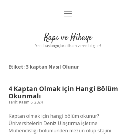
menüyü
Anasayfa
aç
Gizlilik Politikası
Kapı ve Hikaye
Yasal Uyarı
Yeni başlangıçlara ilham veren bilgiler!
Hakkımızda
Etiket:
3 kaptan Nasıl Olunur
4 Kaptan Olmak Için Hangi Bölüm
Okunmalı
Tarih: Kasım 6, 2024
Kaptan olmak için hangi bölüm okunur?
Üniversitelerin Deniz Ulaştırma İşletme
Mühendisliği bölümünden mezun olup stajını