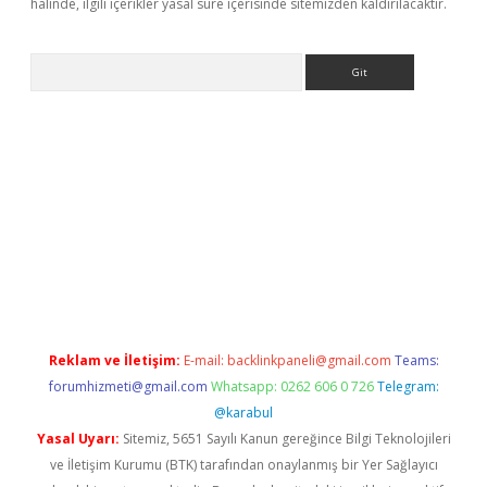
halinde, ilgili içerikler yasal süre içerisinde sitemizden kaldırılacaktır.
Arama
per.xyz
Reklam ve İletişim:
E-mail:
backlinkpaneli@gmail.com
Teams:
forumhizmeti@gmail.com
Whatsapp: 0262 606 0 726
Telegram:
@karabul
Yasal Uyarı:
Sitemiz, 5651 Sayılı Kanun gereğince Bilgi Teknolojileri
ve İletişim Kurumu (BTK) tarafından onaylanmış bir Yer Sağlayıcı