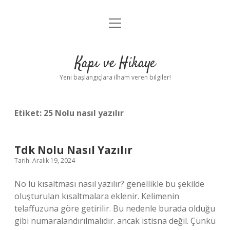
menüyü
Anasayfa
aç
Gizlilik Politikası
Kapı ve Hikaye
Yasal Uyarı
Yeni başlangıçlara ilham veren bilgiler!
Hakkımızda
Etiket:
25 Nolu nasıl yazılır
Tdk Nolu Nasıl Yazılır
Tarih: Aralık 19, 2024
No lu kısaltması nasıl yazılır? genellikle bu şekilde
oluşturulan kısaltmalara eklenir. Kelimenin
telaffuzuna göre getirilir. Bu nedenle burada olduğu
gibi numaralandırılmalıdır. ancak istisna değil. Çünkü