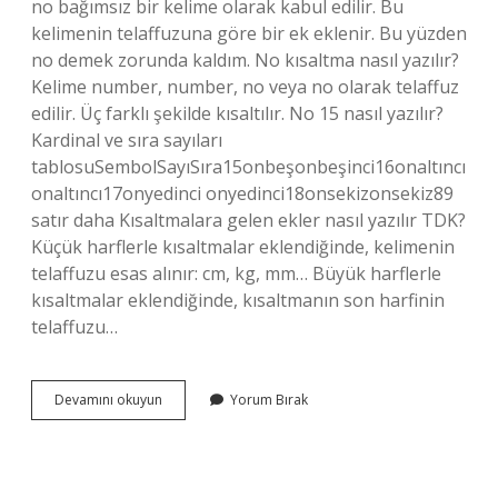
no bağımsız bir kelime olarak kabul edilir. Bu
kelimenin telaffuzuna göre bir ek eklenir. Bu yüzden
no demek zorunda kaldım. No kısaltma nasıl yazılır?
Kelime number, number, no veya no olarak telaffuz
edilir. Üç farklı şekilde kısaltılır. No 15 nasıl yazılır?
Kardinal ve sıra sayıları
tablosuSembolSayıSıra15onbeşonbeşinci16onaltıncı
onaltıncı17onyedinci onyedinci18onsekizonsekiz89
satır daha Kısaltmalara gelen ekler nasıl yazılır TDK?
Küçük harflerle kısaltmalar eklendiğinde, kelimenin
telaffuzu esas alınır: cm, kg, mm… Büyük harflerle
kısaltmalar eklendiğinde, kısaltmanın son harfinin
telaffuzu…
Tdk
Devamını okuyun
Yorum Bırak
Nolu
Nasıl
Yazılır