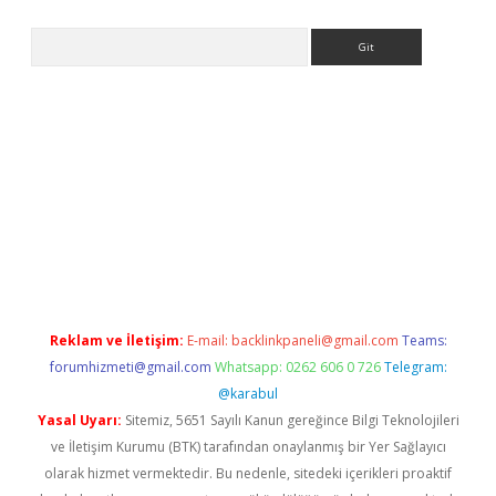
Arama
er.xyz
Reklam ve İletişim:
E-mail:
backlinkpaneli@gmail.com
Teams:
forumhizmeti@gmail.com
Whatsapp: 0262 606 0 726
Telegram:
@karabul
Yasal Uyarı:
Sitemiz, 5651 Sayılı Kanun gereğince Bilgi Teknolojileri
ve İletişim Kurumu (BTK) tarafından onaylanmış bir Yer Sağlayıcı
olarak hizmet vermektedir. Bu nedenle, sitedeki içerikleri proaktif