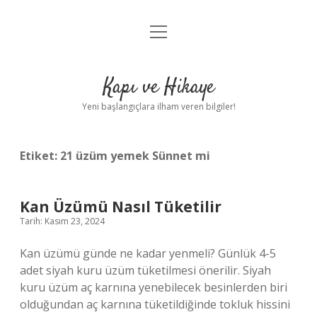
menüyü
Anasayfa
aç
Gizlilik Politikası
Kapı ve Hikaye
Yasal Uyarı
Yeni başlangıçlara ilham veren bilgiler!
Hakkımızda
Etiket:
21 üzüm yemek Sünnet mi
Kan Üzümü Nasıl Tüketilir
Tarih: Kasım 23, 2024
Kan üzümü günde ne kadar yenmeli? Günlük 4-5
adet siyah kuru üzüm tüketilmesi önerilir. Siyah
kuru üzüm aç karnına yenebilecek besinlerden biri
olduğundan aç karnına tüketildiğinde tokluk hissini