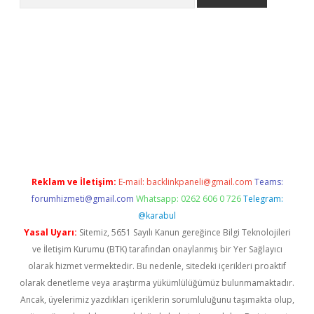
er.xyz
Reklam ve İletişim:
E-mail:
backlinkpaneli@gmail.com
Teams:
forumhizmeti@gmail.com
Whatsapp: 0262 606 0 726
Telegram:
@karabul
Yasal Uyarı:
Sitemiz, 5651 Sayılı Kanun gereğince Bilgi Teknolojileri
ve İletişim Kurumu (BTK) tarafından onaylanmış bir Yer Sağlayıcı
olarak hizmet vermektedir. Bu nedenle, sitedeki içerikleri proaktif
olarak denetleme veya araştırma yükümlülüğümüz bulunmamaktadır.
Ancak, üyelerimiz yazdıkları içeriklerin sorumluluğunu taşımakta olup,