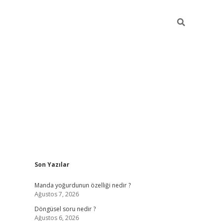
Sidebar
Son Yazılar
elexbet yeni giriş adresi
betexper.xyz
Manda yoğurdunun özelliği nedir ?
Ağustos 7, 2026
Döngüsel soru nedir ?
Ağustos 6, 2026