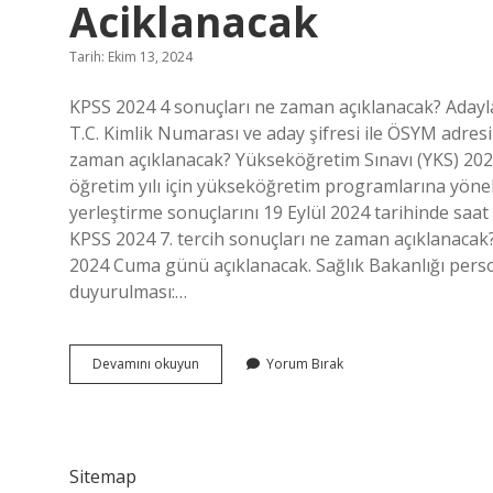
Aciklanacak
Tarih: Ekim 13, 2024
KPSS 2024 4 sonuçları ne zaman açıklanacak? Adayla
T.C. Kimlik Numarası ve aday şifresi ile ÖSYM adresi
zaman açıklanacak? Yükseköğretim Sınavı (YKS) 202
öğretim yılı için yükseköğretim programlarına yönel
yerleştirme sonuçlarını 19 Eylül 2024 tarihinde saat
KPSS 2024 7. tercih sonuçları ne zaman açıklanacak
2024 Cuma günü açıklanacak. Sağlık Bakanlığı pers
duyurulması:…
2024
Devamını okuyun
Yorum Bırak
4
Tercih
Sonuclari
Ne
Zaman
Sitemap
Aciklanacak